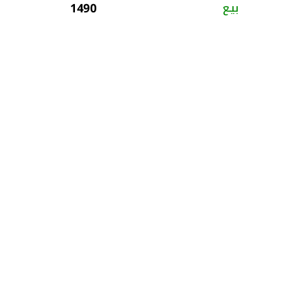
بيـع
1490