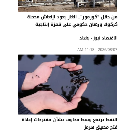
من حقل "كورمور".. الغاز يعود لإنعاش محطة
كركوك ورهان حكومي على قفزة إنتاجية
الاقتصاد نيوز - بغداد
2026/08/07 - 11:18 AM
النفط يرتفع وسط مخاوف بشأن مقترحات إعادة
فتح مضيق هرمز