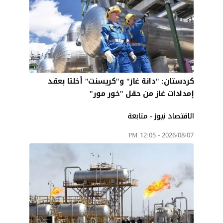
كردستان: "دانة غاز" و"كريسنت" أخلتا بعقد
إمدادات غاز من حقل "خور مور"
الاقتصاد نيوز - متابعة
2026/08/07 - 12:05 PM