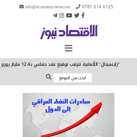
info@economy-news.net
0781 014 6125
انية تترقب توقيع عقد دفاعي بـ12.4 مليار يورو في ديسمبر
الإقت