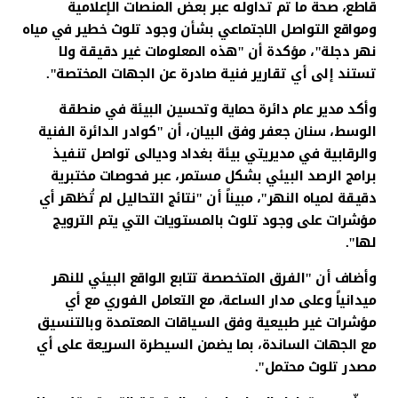
قاطع، صحة ما تم تداوله عبر بعض المنصات الإعلامية
ومواقع التواصل الاجتماعي بشأن وجود تلوث خطير في مياه
نهر دجلة"، مؤكدة أن "هذه المعلومات غير دقيقة ولا
تستند إلى أي تقارير فنية صادرة عن الجهات المختصة".
وأكد مدير عام دائرة حماية وتحسين البيئة في منطقة
الوسط، سنان جعفر وفق البيان، أن "كوادر الدائرة الفنية
والرقابية في مديريتي بيئة بغداد وديالى تواصل تنفيذ
برامج الرصد البيئي بشكل مستمر، عبر فحوصات مختبرية
دقيقة لمياه النهر"، مبيناً أن "نتائج التحاليل لم تُظهر أي
مؤشرات على وجود تلوث بالمستويات التي يتم الترويج
لها".
وأضاف أن "الفرق المتخصصة تتابع الواقع البيئي للنهر
ميدانياً وعلى مدار الساعة، مع التعامل الفوري مع أي
مؤشرات غير طبيعية وفق السياقات المعتمدة وبالتنسيق
مع الجهات الساندة، بما يضمن السيطرة السريعة على أي
مصدر تلوث محتمل".