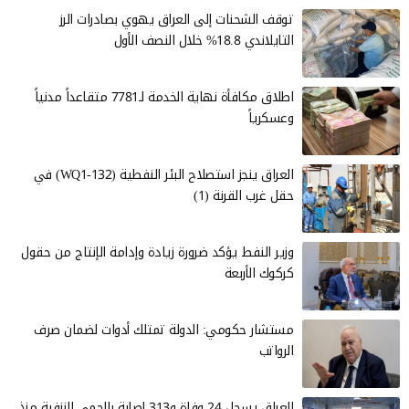
توقف الشحنات إلى العراق يهوي بصادرات الرز
التايلاندي 18.8% خلال النصف الأول
اطلاق مكافأة نهاية الخدمة لـ7781 متقاعداً مدنياً
وعسكرياً
العراق ينجز استصلاح البئر النفطية (WQ1-132) في
حقل غرب القرنة (1)
وزير النفط يؤكد ضرورة زيادة وإدامة الإنتاج من حقول
كركوك الأربعة
مستشار حكومي: الدولة تمتلك أدوات لضمان صرف
الرواتب
العراق يسجل 24 وفاة و313 إصابة بالحمى النزفية منذ