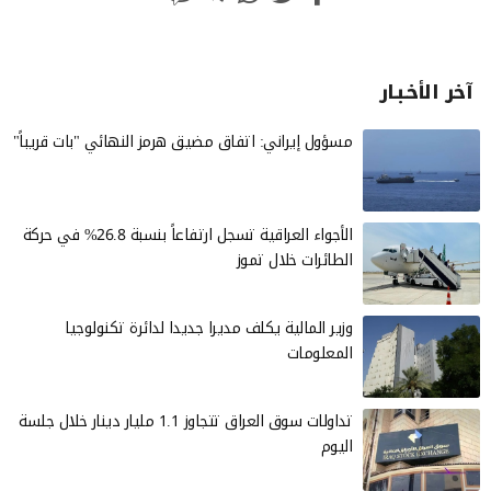
آخر الأخـبـار
مسؤول إيراني: اتفاق مضيق هرمز النهائي "بات قريباً"
الأجواء العراقية تسجل ارتفاعاً بنسبة 26.8% في حركة
الطائرات خلال تموز
وزير المالية يكلف مديرا جديدا لدائرة تكنولوجيا
المعلومات
تداولات سوق العراق تتجاوز 1.1 مليار دينار خلال جلسة
اليوم