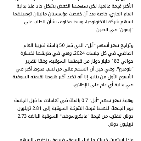
الأكثر قيمة عالميا، لكن سهمها انخفض بشكل حاد منذ بداية
العام الجاري، خاصة بعد أن خفضت مؤسستان ماليتان توصيتهما
لسهم شركة التكنولوجيا، وسط مخاوف بشأن الطلب على
"إيفون" في الصين.
وتراجع سعر أسهم "أبل"، الذي قفز 50 بالمئة تقريبا العام
الماضي، في كل جلسات 2024، وهي في طريقها لخسارة
حوالي 183 مليار دولار من قيمتها السوقية، وفقا لتقرير
"بلومبرغ". وفي حين أن السهم عانى من نسب هبوط أكبر في
الأسبوع الأول من يناير، إلا أنه تكبد أكبر هبوطا لقيمته السوقية
في بداية أي عام على الإطلاق.
وهبط سعر سهم "أبل" 0.7 بالمئة في تعاملات ما قبل الجلسة
يوم الجمعة، لتهبط قيمة الشركة السوقية إلى 2.81 تريليون
دولار، لتقترب من قيمة "مايكروسوفت" السوقية البالغة 2.73
تريليون دولار.
وإذا استمرت خسائر ما قبل السوق، فسوف ينخفض السهم