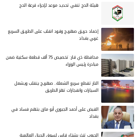
هيئة الحج تنفي تحديد موعد لإجراء قرعة الحج
إخماد حريق صهريج وقود انقلب على الطريق السريع
غربي بغداد
محافظة ذي قار: تخصيص 75 ألف قطعة سكنية ضمن
مبادرة رئيس الوزراء
النار تقطع سريع الشعلة.. صهريج ينقلب ويشعل
السيارات وانفجارات تهز الطريق
القبض على أحمد الجبوري أبو مازن بتهم فساد في
بغداد
الحروب تنذر بشتاء قاسٍ لسوق الديزل العالمية