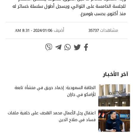
للجلسة الخامسة على التوالي، ويسجل أطول سلسلة خسائر له
منذ أكتوبر، بحسب بلومبرغ.
مشاهدات
أضيف
2024/01/06 - 8:31 AM
35737
آخر الأخـبـار
الطاقة السعودية: إخماد حريق في منشأة تابعة
لأرامكو في جازان
‏اعتقال رجل الأعمال محمد الهجف على خلفية ملفات
فساد في صلاح الدين