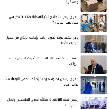
وعسكرياً
العراق ينجز استصلاح البئر النفطية (WQ1-132) في
حقل غرب القرنة (1)
وزير النفط يؤكد ضرورة زيادة وإدامة الإنتاج من حقول
كركوك الأربعة
مستشار حكومي: الدولة تمتلك أدوات لضمان صرف
الرواتب
العراق يسجل 24 وفاة و313 إصابة بالحمى النزفية منذ
بداية العام
رئيس هيئة النزاهة: لا مظلَّة تحمي الفاسدين والمال
العام أمانة