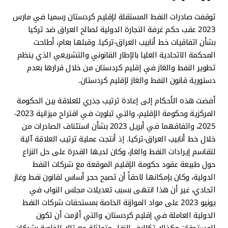
توقفت صادرات النفط المستقلة لإقليم كردستان رسميا في مارس
2023 عقب حكم غرفة التجارة الدولية لصالح العراق ضد تركيا
بشأن اتفاقيات خط أنابيب العراق-تركيا. وقبلها بعام، أطاحت
المحكمة الاتحادية العليا بالإطار القانوني والتشريعي الذي ينظم
تطوير النفط والغاز في إقليم كردستان من خلال قرارها بعدم
دستورية قانون النفط والغاز لإقليم كردستان.
أفضت هذه الأحكام إلى إعادة ترتيب جذري للعلاقة بين الحكومة
المركزية وحكومة الإقليم، والتي تبلورت في اقتراح ميزانية 2023-
2025، واتفاقهما في أبريل 2023 بشأن استئناف الصادرات من
خلال خط أنابيب العراق-تركيا. إذ أنتجت عملية ترتيب العلاقة آلية
لتقاسم إيرادات النفط والغاز، وكان لديها القدرة على حل النزاع
حول طبيعة عقود حكومة الإقليم الموقعة مع شركات النفط
الدولية، وكان بإمكانها لاحقاً أن تصبح حجر أساس لقانون نفط وغاز
اتحادي، غير أن هذا انتهى بسبب تعديلات مجلس النواب في
يونيو 2023 على مواد الموازنة الخاصة بمستحقات شركات النفط
الدولية العاملة في إقليم كردستان، والتي ألزمت أن تكون