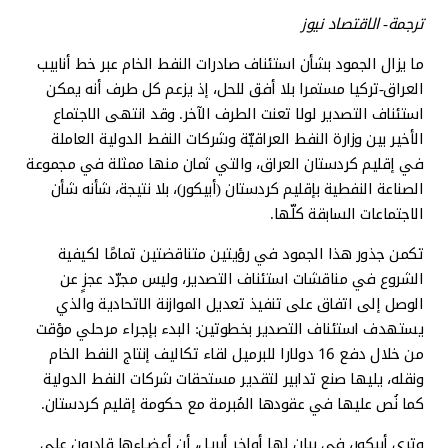
ترجمة- الاقتصاد نيوز
ما يزال الجمود بشأن استئناف صادرات النفط الخام عبر خط أنابيب
العراق-تركيا مستمرا بلا أفق للحل، إذ يزعم كل طرف أنه يمكن
استئناف التصدير لولا تعنت الطرف الآخر. وقد انتهى الاجتماع
الأخير بين وزارة النفط العراقيّة وشركات النفط الدولية العاملة
في إقليم كردستان العراق، والتي ثمان منها ممثلة في مجموعة
الصناعة النفطية بإقليم كردستان (أبيكور)، بلا نتيجة، شأنه شأن
الاجتماعات السابقة كلّها.
تكمن جذور هذا الجمود في رؤيتين متناقضتين تمامًا لكيفية
الشروع في مناقشات استئناف التصدير، وليس مجرّد عجزٍ عن
الوصل إلى اتفاق على تنفيذ تعديل الموازنة الاتحادية والذي
يستهدف استئناف التصدير بخطوتين: البدء بإجراء مرحلي مؤقت
من خلال دفع 16 دولارا للبرميل لقاء تكاليف إنتاج النفط الخام
ونقله، يليها صنع تدابير لتقدير مستحقات شركات النفط الدولية
كما نُص عليها في عقودها المُبرمة مع حكومة إقليم كردستان.
وترى أبيكور، في بيان لها أواخر أبريل، أن أعضـاءها قادرون على