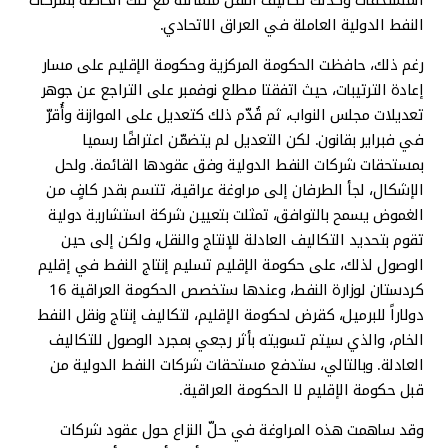
المستحقات وكذلك تكاليف النقل متماثلة مع تلك الخاصة بشركات
النفط الدولية العاملة في العراق الاتحادي.
رغم ذلك، حافظت الحكومة المركزية وحكومة الإقليم على مسار
إعادة الترتيبات، حيث اتفقتا مطلع نوفمبر على التراجع عن جوهر
تعديلات مجلس النواب، ثم قُدّم ذلك كتعديل على الموازنة وأُقرّ
في فبراير بقانون. لكن التعديل لم يتضمّن اعترافًا رسميا
بمستحقات شركات النفط الدولية وفق عقودها القائمة. ولحل
الإشكال، لجأ الطرفان إلى مراوغة عراقية، تتسم بقدر كافٍ من
الغموض يسمح بالتوافق، تمثلت بتعيين شركة استشارية دولية
تقوم بتحديد التكاليف العادلة للإنتاج والنقل، ولكن إلى حين
الوصول لذلك، على حكومة الإقليم تسليم إنتاج النفط في إقليم
كردستان لوزارة النفط، وعندها ستخصص الحكومة العراقية 16
دولاراً للبرميل، كقرض لحكومة الإقليم، لتكاليف إنتاج ونقل النفط
الخام، والذي سيتم تسويته بأثر رجعي بمجرد الوصول للتكاليف
العادلة. وبالتالي، ستدفع مستحقات شركات النفط الدولية من
قبل حكومة الإقليم لا الحكومة العراقية.
وقد ساهمت هذه المراوغة في حلّ النزاع حول عقود شركات