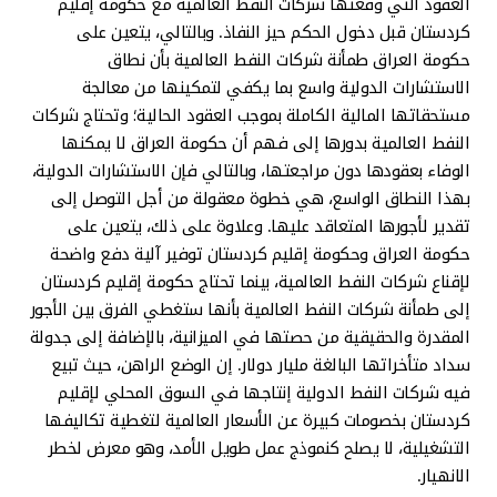
العقود التي وقعتها شركات النفط العالمية مع حكومة إقليم
كردستان قبل دخول الحكم حيز النفاذ. وبالتالي، يتعين على
حكومة العراق طمأنة شركات النفط العالمية بأن نطاق
الاستشارات الدولية واسع بما يكفي لتمكينها من معالجة
مستحقاتها المالية الكاملة بموجب العقود الحالية؛ وتحتاج شركات
النفط العالمية بدورها إلى فهم أن حكومة العراق لا يمكنها
الوفاء بعقودها دون مراجعتها، وبالتالي فإن الاستشارات الدولية،
بهذا النطاق الواسع، هي خطوة معقولة من أجل التوصل إلى
تقدير لأجورها المتعاقد عليها. وعلاوة على ذلك، يتعين على
حكومة العراق وحكومة إقليم كردستان توفير آلية دفع واضحة
لإقناع شركات النفط العالمية، بينما تحتاج حكومة إقليم كردستان
إلى طمأنة شركات النفط العالمية بأنها ستغطي الفرق بين الأجور
المقدرة والحقيقية من حصتها في الميزانية، بالإضافة إلى جدولة
سداد متأخراتها البالغة مليار دولار. إن الوضع الراهن، حيث تبيع
فيه شركات النفط الدولية إنتاجها في السوق المحلي لإقليم
كردستان بخصومات كبيرة عن الأسعار العالمية لتغطية تكاليفها
التشغيلية، لا يصلح كنموذج عمل طويل الأمد، وهو معرض لخطر
الانهيار.