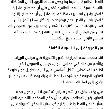
النفط العالمية، لا سيما بما يخص مسألة الأجور. إلا أن المشكلة
بالنسبة لشركات النفط العالمية تكمن في أن مصطلح "عادل"
غامض وقابل لتفسيرات مختلفة، إضافة إلى أن مصطلح "إنتاج"
غامض بنفس القدر لعدم توضيحه ما إذا كان هذا يشمل رأس
المال بالإضافة إلى تكاليف التشغيل. ومما يزيد من الغموض، أنه
ليس من الواضح أن مصطلح "الإنتاج العادل" قد تناول مسألة
تقاسم الأرباح، بمجرد دفع التكاليف.
من المراوغة إلى التسوية الكاملة
لقد سمحت هذه المراوغة بتمرير التسوية في مجلس الوزراء،
والأهم من ذلك في مجلس النواب، حيث إن الغموض الذي
اكتنفها قد غطى بشكل أساسي على النزاع الطويل حول طبيعة
العقود الموقعة مع شركات النفط الدولية، ومع ذلك، فإن هذا لن
يؤدي إلى استئناف الصادرات.
في وقت سابق من شهر فبراير، تم تسوية النزاع حول هذه
العقود بقرار المحاكم العراقية بأن حكم المحكمة الاتحادية العليا
بشأن قانون النفط والغاز لإقليم كردستان لا يمكن تطبيقه على