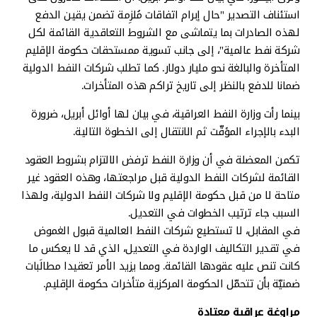
استئناف التصدير "حال إبرام اتفاقات مُلزِمة تضمن يقين الدفع
لهذه الصادرات بما يتماشى مع الشروط التعاقدية القائمة لكل
شركة نفط عالمية"، إلى جانب تسوية ممستحقات حكومة الإقليم
المتأخرة والبالغة نحو مليار دولار. كما تطلب شركات النفط الدولية
ضمانا للدفع بالنظر إلى تاريخ تراكم هذه المتأخرات.
بينما رأت وزارة النفط العراقية، في بيان لها أوائل أبريل، ضرورة
البدء بالإجراء المؤقّت ثم الانتقال إلى الخطوة التالية.
تكمن المعضلة في أن وزارة النفط ترفض الالتزام بشروط العقود
القائمة لشركات النفط الدولية قبل مراجعتها، وهذه العقود غير
متاحة لا من قبل حكومة الإقليم ولا شركات النفط الدولية، ولهذا
السبب جاء ترتيب الخطوات في التعديل.
في المقابل، لا تستطيع شركات النفط العالمية قبول الغموض
في تقدير التكاليف الواردة في التعديل، الذي قد لا يعكس ما
كانت تنص عليه عقودها القائمة. ومما يزيد الأمر تعقيدا مطالَبات
ضمنيّة بأن تتحمّل الحكومة المركزية متأخرات حكومة الإقليم.
مراوغة عراقية معتادة