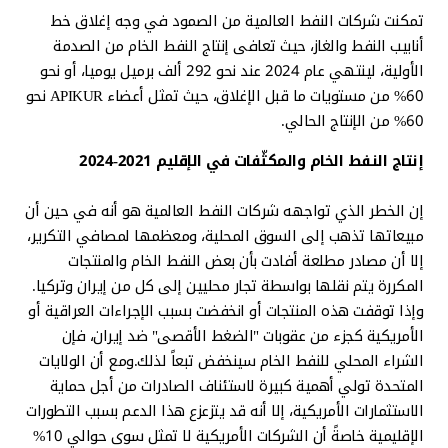
تمكنت شركات النفط العالمية من الصمود في وجه إغلاق خط
أنابيب النفط والغاز، حيث تعافى إنتاج النفط الخام من الصدمة
الأولية، لينتهي عام 2024 عند نحو 292 ألف برميل يوميا، أو نحو
60% من مستويات ما قبل الإغلاق، حيث تمثل أعضاء APIKUR نحو
60% من الإنتاج الحالي.
إنتاج النفط الخام والمكثّفات في الإقليم 2021-2024
إن الخطر الذي تواجهه شركات النفط العالمية هو أنه في حين أن
مبيعاتها تذهب إلى السوق المحلية، ومعظمها لمصافي التكرير،
إلا أن مصادر مطلعة أفادت بأن بعض النفط الخام والمنتجات
المكررة يتم نقلها بواسطة تجار محليين إلى كل من إيران وتركيا.
وإذا توقفت هذه المنتجات أو انخفضت بسبب الإجراءات العراقية أو
الأمريكية كجزء من عقوبات "الضغط الأقصى" ضد إيران، فإن
الشراء المحلي للنفط الخام سينخفض ​​تبعاً لذلك.ومع أن الولايات
المتحدة تولي أهمية كبيرة لاستئناف الصادرات من أجل حماية
الاستثمارات الأمريكية، إلا أنه قد يتزعزع هذا الدعم بسبب التطورات
الإقليمية خاصةً أن الشركات الأمريكية لا تمثل سوى حوالي 10%