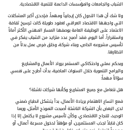
الشباب والجامعات والمؤسسات الداعمة للتنمية الاقتصادية.
ولا شك أن هذا التحول كان إيجابياً ومهماً. فإحدى أكبر المشكلات
التي واجهها الاقتصاد العراقي لعقود طويلة كانت ترسيخ ثقافة
الاعتماد على الوظيفة العامة بوصفها المسار المهني الأكثر أماناً
واستقراراً. أما اليوم، فقد أصبح عدد متزايد من الشباب يفكر في
تأسيس مشروعه الخاص، وبناء شركة، وخلق فرص عمل بدلاً من
انتظارها.
وبحكم عملي واحتكاكي المستمر برواد الأعمال والمشاريع
والبرامج التنموية خلال السنوات الماضية، بدأت أطرح على نفسي
سؤالاً مهماً:
هل نتعامل مع جميع المشاريع وكأنها شركات ناشئة؟
فمع اتساع الاهتمام بريادة الأعمال، بدأ يتشكل انطباع ضمني
لدى البعض بأن الشركة الناشئة أصبحت النموذج الأمثل، وربما
الوحيد، للنجاح الاقتصادي. وكأن تأسيس مشروع لا يكتمل إلا إذا
كان قابلاً لجذب المستثمرين، أو مؤهلاً لدخول مسرعة أعمال، أو