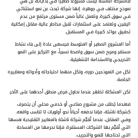
فالشركة الناشئة ليست مشروعاً صغيراً في بداياته، بل هي
نموذج مختلف في جوهره. إنها شركة تبحث عن نمو استثنائي
في سوق كبيرة، وتعمل غالباً ضمن مستوى مرتفع من عدم
اليقين، وتعتمد على استثمارات تقبل مخاطر عالية مقابل إمكانية
تحقيق عوائد كبيرة في المستقبل.
أما المشروع الصغير أو المتوسط فيسعى عادة إلى بناء نشاط
مستقر ومربح ضمن سوق واضحة نسبياً، مع التركيز على النمو
التدريجي والاستدامة التشغيلية.
لكل من النموذجين دوره، ولكل منهما احتياجاته وأدواته ومعاييره
الخاصة.
لكن المشكلة تظهر عندما نحاول فرض منطق أحدهما على الآخر.
فعندما يُطلب من مشروع صناعي أو خدمي محلي أن يتصرف
كشركة ناشئة، فإننا ندفعه أحياناً نحو أولويات لا تناسب واقعه.
وفي المقابل، عندما تُقيَّم شركة ناشئة بالمعايير التقليدية نفسها
التي تُقيَّم بها الشركات المستقرة، فإننا نحرمها من المساحة
التي تحتاجها للنمو والتجريب.