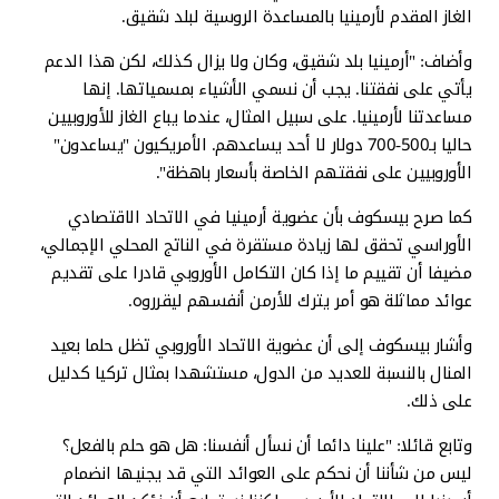
الغاز المقدم لأرمينيا بالمساعدة الروسية لبلد شقيق.
وأضاف: "أرمينيا بلد شقيق، وكان ولا يزال كذلك، لكن هذا الدعم
يأتي على نفقتنا. يجب أن نسمي الأشياء بمسمياتها. إنها
مساعدتنا لأرمينيا. على سبيل المثال، عندما يباع الغاز للأوروبيين
حاليا بـ500-700 دولار لا أحد يساعدهم. الأمريكيون "يساعدون"
الأوروبيين على نفقتهم الخاصة بأسعار باهظة".
كما صرح بيسكوف بأن عضوية أرمينيا في الاتحاد الاقتصادي
الأوراسي تحقق لها زيادة مستقرة في الناتج المحلي الإجمالي،
مضيفا أن تقييم ما إذا كان التكامل الأوروبي قادرا على تقديم
عوائد مماثلة هو أمر يترك للأرمن أنفسهم ليقرروه.
وأشار بيسكوف إلى أن عضوية الاتحاد الأوروبي تظل حلما بعيد
المنال بالنسبة للعديد من الدول، مستشهدا بمثال تركيا كدليل
على ذلك.
وتابع قائلا: "علينا دائما أن نسأل أنفسنا: هل هو حلم بالفعل؟
ليس من شأننا أن نحكم على العوائد التي قد يجنيها انضمام