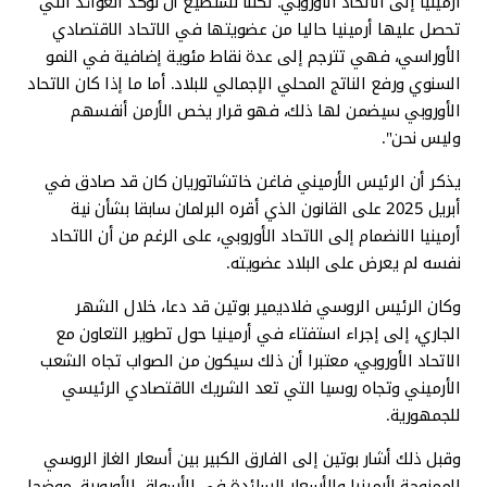
أرمينيا إلى الاتحاد الأوروبي. لكننا نستطيع أن نؤكد العوائد التي
تحصل عليها أرمينيا حاليا من عضويتها في الاتحاد الاقتصادي
الأوراسي، فهي تترجم إلى عدة نقاط مئوية إضافية في النمو
السنوي ورفع الناتج المحلي الإجمالي للبلاد. أما ما إذا كان الاتحاد
الأوروبي سيضمن لها ذلك، فهو قرار يخص الأرمن أنفسهم
وليس نحن".
يذكر أن الرئيس الأرميني فاغن خاتشاتوريان كان قد صادق في
أبريل 2025 على القانون الذي أقره البرلمان سابقا بشأن نية
أرمينيا الانضمام إلى الاتحاد الأوروبي، على الرغم من أن الاتحاد
نفسه لم يعرض على البلاد عضويته.
وكان الرئيس الروسي فلاديمير بوتين قد دعا، خلال الشهر
الجاري، إلى إجراء استفتاء في أرمينيا حول تطوير التعاون مع
الاتحاد الأوروبي، معتبرا أن ذلك سيكون من الصواب تجاه الشعب
الأرميني وتجاه روسيا التي تعد الشريك الاقتصادي الرئيسي
للجمهورية.
وقبل ذلك أشار بوتين إلى الفارق الكبير بين أسعار الغاز الروسي
الممنوحة لأرمينيا والأسعار السائدة في الأسواق الأوروبية، موضحا