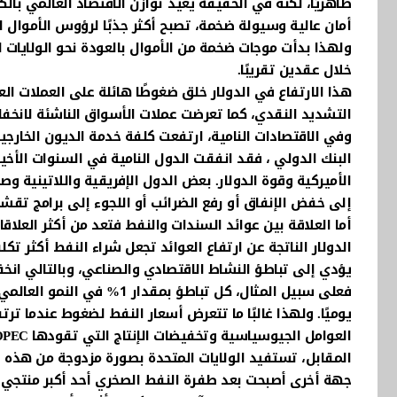
أمان عالية وسيولة ضخمة، تصبح أكثر جذبًا لرؤوس الأموال ا
ولهذا بدأت موجات ضخمة من الأموال بالعودة نحو الولايات 
خلال عقدين تقريبًا.
التشديد النقدي، كما تعرضت عملات الأسواق الناشئة لانخفا
وفي الاقتصادات النامية، ارتفعت كلفة خدمة الديون الخارج
البنك الدولي ، فقد انفقت الدول النامية في السنوات الأخيرة
الأميركية وقوة الدولار. بعض الدول الإفريقية واللاتينية 
إلى خفض الإنفاق أو رفع الضرائب أو اللجوء إلى برامج تق
أما العلاقة بين عوائد السندات والنفط فتعد من أكثر العلاقا
الدولار الناتجة عن ارتفاع العوائد تجعل شراء النفط أكثر تك
يؤدي إلى تباطؤ النشاط الاقتصادي والصناعي، وبالتالي ان
فعلى سبيل المثال، كل تباطؤ
يوميًا. ولهذا غالبًا ما تتعرض أسعار النفط لضغوط عندما تر
المقابل، تستفيد الولايات المتحدة بصورة مزدوجة من هذه ا
جهة أخرى أصبحت بعد طفرة النفط الصخري أحد أكبر منتجي ال