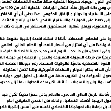
 في الدول الريعية، خصوصًا النفطية منها. فهذه الاقتصادات تعتمد 
كبيرة على الإيرادات النفطية لتمويل الموازنات والإنفاق العام. وفي حالة العراق مثلًا، تشكل الإيرادات النفطية أ
 على الاستيراد والدولار والإنفاق الحكومي. هذا يعني أن أي انخفا
ى ضغط على الموازنة والاستقرار النقدي. كما أن ارتفاع الفائدة
ع التنموية، ويقلل شهية المستثمرين للاستثمار في البيئات ذات ال
درة على امتصاص الصدمات، لأنها لا تمتلك قاعدة إنتاجية متنوعة. ف
 ولهذا فإن أي اهتزاز في أسعار النفط أو النظام المالي العالمي
وفي العمق، فإن ما يحدث اليوم ليس مجرد دورة اقتصادية عابرة، ب
ريجيًا من مرحلة السيولة المفتوحة والديون الرخيصة إلى مرحلة الا
قوة الاقتصادية عالميًا. فالولايات المتحدة، رغم ديونها الضخمة ال
سها لأن العالم يحتاج الدولار والسندات الأميركية. وهنا تكمن المفارقة
الأصول الأميركية بدل الهروب منها. في المقابل، تحاول قوى دولية م
ذهب واليوان والتسويات الثنائية، لكن هذه المحاولات ما تزال محدود
شاملة للزمن المالي العالمي. فالعالم يدخل عصرًا جديدًا تكون فيه
لدول الريعية أضعف اقتصاديا . ولذلك فإن التحدي الحقيقي أمام
فط، بل بإعادة بناء نموذجها الاقتصادي نفسه على أسس إنتاجية قادر