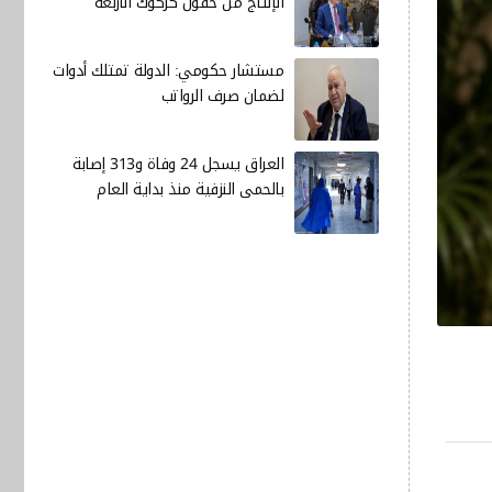
الإنتاج من حقول كركوك الأربعة
مستشار حكومي: الدولة تمتلك أدوات
لضمان صرف الرواتب
العراق يسجل 24 وفاة و313 إصابة
بالحمى النزفية منذ بداية العام