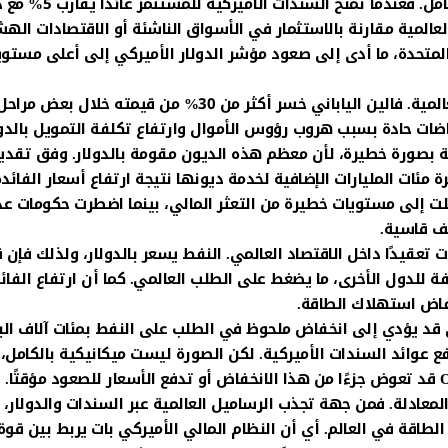
ظاهريًا، لكنه في الحقيقة يعيد توازن الاقتصاد العالمي بالكامل. فعندما تمن
لعالمية مقارنة بالاستثمار في الأسواق الناشئة أو الاقتصادات الهش
المتحدة، ما أدى إلى صعود مؤشر الدولار الأميركي إلى أعلى مستوي
هذا الارتفاع في الدولار خلق ضغوطًا هائلة على العملات العالمية. فالين الياباني خسر أكثر من 30% من قيمته خلال بعض مرا
ضات حادة بسبب هروب رؤوس الأموال وارتفاع تكلفة التمويل بالدول
ية بصورة خطيرة، لأن معظم هذه الديون مقومة بالدولار. وفق تقدي
 مئات المليارات الإضافية لخدمة ديونها نتيجة ارتفاع أسعار الفائد
وصلت إلى مستويات خطيرة من التعثر المالي، بينما اضطرت حكومات ع
شف قاسية.
ت تعقيدًا داخل الاقتصاد العالمي. النفط يسعر بالدولار، ولذلك فإن 
لفة للدول الأخرى، ما يضغط على الطلب العالمي. كما أن ارتفاع الفائ
خفاض استهلاك الطاقة.
 بمقدار 1% في النمو العالمي قد يؤدي إلى انخفاض ملحوظ في الطلب على النفط بمئات آلاف ا
تفع عوائد السندات الأميركية. لكن الصورة ليست ميكانيكية بالكامل، 
العوامل الجيوسياسية وتخفيضات الإنتاج التي تقودها OPEC قد تعوض جزءًا من هذا الانخفاض أو تدفع الأسعار للصعود مؤقتً
لمعادلة. فمن جهة تجذب الرساميل العالمية عبر السندات والدولار،
طاقة في العالم. أي أن النظام المالي الأميركي بات يربط بين قوة