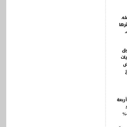
ه.
وأكثرها
،
صندوق
ايات
ض
خ
 منذ أربعة
ئد
السندات الأميركية طويلة الأجل بصورة حادة. ووصل العائد على سندات الخزانة لأجل 10 سنوات في بعض الفترات إلى ما بين 4.5%