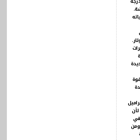
ح السندات الأميركية للمستثمر عائدًا يقارب 5% مع درجة
ة.
اته
حل
ار.
رات
ة
ديدة
قوة
دة
لبراميل
لأن
ا. في
 ومن