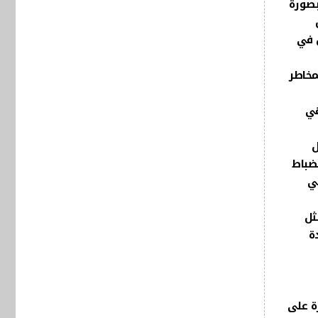
بصورة
كثر من 90% من
ض في
مخاطر
هي
ل
نضباط
تي
ثل
ة
ة على