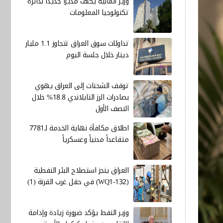
وزير المالية يكلف مديرا جديدا لدائرة
تكنولوجيا المعلومات
تداولات سوق العراق تتجاوز 1.1 مليار
دينار خلال جلسة اليوم
توقف الشحنات إلى العراق يهوي
بصادرات الرز التايلاندي 18.8% خلال
النصف الأول
اطلاق مكافأة نهاية الخدمة لـ7781
متقاعداً مدنياً وعسكرياً
العراق ينجز استصلاح البئر النفطية
(WQ1-132) في حقل غرب القرنة (1)
وزير النفط يؤكد ضرورة زيادة وإدامة