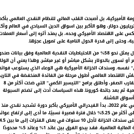
ة الأميركية، بل أصبحت القلب المالي للنظام النقدي العالمي بأكمل
جم سوق السندات الأميركية تجاوز في عام 2026 نحو 35 تريليون دولار، وهو الأكبر بين اسواق الدين السيادي في العالم 
عكس على الاقتصاد الأميركي وحده، بل يمتد أثره إلى أسعار العملات
ة، وحتى إلى قدرة الدول النامية على تمويل عجزها.
ولفهم هذه الظاهرة، يجب إدراك أن الدولار الأميركي ما يزال يمثل نحو 58% من الاحتياطيات النقدية العالمية وفق بيانات 
ن التجارة العالمية تسعر أو تسوى بالدولار بشكل مباشر أو غير مباشر. وهذا يعني أن الول
ي" نفسه. وسندات الخزانة الأميركية هي الوعاء الذي يستوعب فوائ
المال العالمي. خلال الفترة الممتدة بين 2008 و2021، عاش الاقتصاد العالمي أطول مرحلة من الفائدة المنخفضة في التاري
الحديث. فقد خفض البنك الفيدرالي أسعار الفائدة إلى ما يقارب الصفر، وأطلق برامج "التيسير الكمي" التي ضخت أكثر من 8
عالمية ثم بعد جائحة كورونا. هذه السياسات أدت إلى تضخم السيولة
أسواق الناشئة.
لكن مع انفجار التضخم الأميركي إلى مستويات تجاوزت 9% في عام 2022، بدأ الفيدرالي الأميركي بأكبر دورة تشديد نقدي
عقود. فقد ارتفع سعر الفائدة الأساسي من 0.25% تقريبًا إلى أكثر من 5.25% خلال فترة قصيرة نسبيًا، ما أدى إلى ارتفاع عوا
و5%، وهي مستويات لم يشهدها السوق منذ ما قبل الأزمة المالية العالمية. فقد يبدو الفرق بين عائد 1% وعائد 5% محدودًا