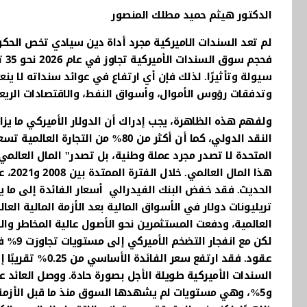
الدكتور هيثم حميد مطلك المنصور
لم تعد السندات الاميركية مجرد أداة دين سيادي تخص الحكوم
فح
سيولة وتأثيرًا. لذلك فإن أي ارتفاع في عوائد سنداته لا ين
وتدفقات رؤوس الأموال، وأسواق النفط، والاقتصادات الريعي
النقد الدولي، كما أن أكثر من 80% م
المتحدة لا تصدر مجرد عملة وطنية، بل تصدر" المال العالم
هذا 
تريليونات دولار في الأسواق المالية بعد الأزمة المالية ال
العالمية، ودفعت المستثمرين نحو الأصول عالية المخاطر وال