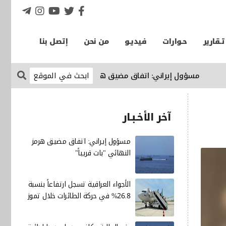
تـقارير
حـوارات
فيديـو
من نحن
إتصل بنا
ؤول إيراني: اتفاق مضيق هرمز النهائي "بات قريباً"
الإقتصاد نيوز
آخر الأخـبـار
مسؤول إيراني: اتفاق مضيق هرمز
النهائي "بات قريباً"
الأجواء العراقية تسجل ارتفاعاً بنسبة
26.8% في حركة الطائرات خلال تموز