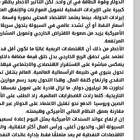
الدولار وقوة الطاقة في آن واحد. لكن التأثير الأخطر يظهر
إيرادات الدولة، بينما يعتمد الاقتصاد المحلي بصورة واسعة
أسعار النفط أو أي تشدد عالمي في السيولة يتحول سريعًا إل
الأميركية يزيد من صعوبة الاقتراض الخارجي وتمويل المشاري
المرتفعة.
الأخطر من ذلك أن الاقتصادات الريعية غالبًا ما تكون أقل ق
تعتمد على تدفق الريع الخارجي بدل خلق قيمة مضافة داخلية.
ينعكس مباشرة على الاستقرار الاقتصادي والاجتماعي فيها. 
تحول بنيوي في طبيعة الرأسمالية العالمية. العالم ينتقل تد
النقدي وارتفاع كلفة المال. وهذا التحول يعيد رسم موازين ال
تجاوزت 36 تريليون دولار، ما تزال قادرة على تمويل نف
التاريخية: كلما زادت الاضطرابات العالمية، زاد الطلب على 
الصين وروسيا الدفع نحو تقليل الاعتماد على الدولار عبر ال
مقارنة بعمق النظام المالي الأميركي وهيمنته.
إن ارتفاع عوائد السندات الأميركية يمثل اليوم إعادة تسعير 
السيولة أقل، والديون أغلى، ورأس المال أكثر انتقائية، وا
الاقتصادات النفطية لم يعد متعلقًا فقط بإدارة عائدات الن