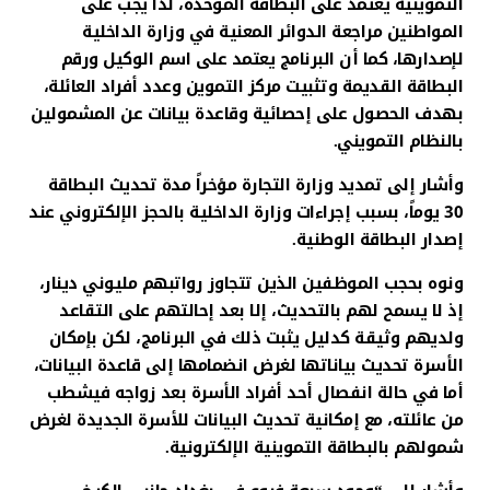
التموينية يعتمد على البطاقة الموحدة، لذا يجب على
المواطنين مراجعة الدوائر المعنية في وزارة الداخلية
لإصدارها، كما أن البرنامج يعتمد على اسم الوكيل ورقم
البطاقة القديمة وتثبيت مركز التموين وعدد أفراد العائلة،
بهدف الحصول على إحصائية وقاعدة بيانات عن المشمولين
بالنظام التمويني.
وأشار إلى تمديد وزارة التجارة مؤخراً مدة تحديث البطاقة
30 يوماً، بسبب إجراءات وزارة الداخلية بالحجز الإلكتروني عند
إصدار البطاقة الوطنية.
ونوه بحجب الموظفين الذين تتجاوز رواتبهم مليوني دينار،
إذ لا يسمح لهم بالتحديث، إلا بعد إحالتهم على التقاعد
ولديهم وثيقة كدليل يثبت ذلك في البرنامج، لكن بإمكان
الأسرة تحديث بياناتها لغرض انضمامها إلى قاعدة البيانات،
أما في حالة انفصال أحد أفراد الأسرة بعد زواجه فيشطب
من عائلته، مع إمكانية تحديث البيانات للأسرة الجديدة لغرض
شمولهم بالبطاقة التموينية الإلكترونية.