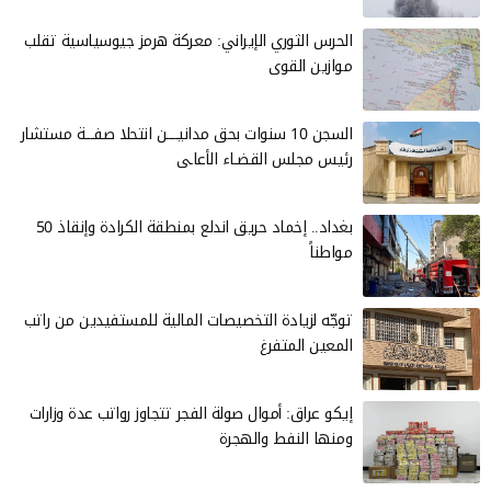
الحرس الثوري الإيراني: معركة هرمز جيوسياسية تقلب
موازين القوى
السجن 10 سنوات بحق مدانيــــن انتحلا صفـــة مستشار
رئيس مجلس القضـاء الأعاـى
بغداد.. إخماد حريق اندلع بمنطقة الكرادة وإنقاذ 50
مواطناً
توجّه لزيادة التخصيصات المالية للمستفيدين من راتب
المعين المتفرغ
إيكو عراق: أموال صولة الفجر تتجاوز رواتب عدة وزارات
ومنها النفط والهجرة