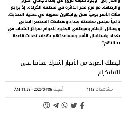
وأشار إلى “وجود سبعة فروع في بغداد جانبي الكرخ
والرصافة، مع فرع مقر الدائرة في منطقة الكرادة، إذ يراجع
مئات الأسر يومياً ممن يواجهون صعوبة في عملية التحديث،
داعياً مجلس محافظة بغداد ومنظمات المجتمع المدني
ووسائل الإعلام وموظفي العقود للدوام بمراكز الشباب في
بغداد واستقبال الأسر ومساعدتهم بهدف تحديث قاعدة
بياناتهم”.
ليصلك المزيد من الأخبار اشترك بقناتنا على
التيليكرام
مشاهدات
أضيف
2025/04/06 - 11:58 AM
4113