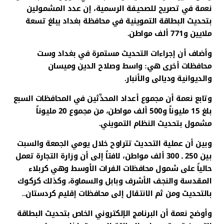
نعمة في تصريح للصحيفة الرسمية، إن عدد المشمولين
بتحديث البطاقة التموينية في محافظة بغداد يبلغ تسعة
ملايين و771 ألف مواطن.
وأضاف أن إجراءات التحديث مستمرة في بغداد وست
محافظات أخرى هي: واسط وصلاح الدين وميسان
والديوانية وديالى والأنبار.
وتابع نعمة أن مجموع أعداد المحدِّثين في المحافظات السبع
بلغ 15 مليوناً و500 ألف مواطن، من مجموع 20 مليوناً
مشمول بتحديث النظام التمويني.
وبين أن عملية التحديث تتراوح خلال يومي الجمعة والسبت
بين 250 ـ 300 ألف مواطن، لافتاً إلى أن وزارة التجارة تعمل
حالياً على شمول محافظات الفرات الأوسط وهي كربلاء
المقدسة والنجف الأشرف وبابل والسماوة، وكذلك كركوك
بالتحديث ومن ثم الانتقال إلى محافظات إقليم كردستان..
وأوضح نعمة أن البرنامج الإلكتروني الخاص بتحديث البطاقة