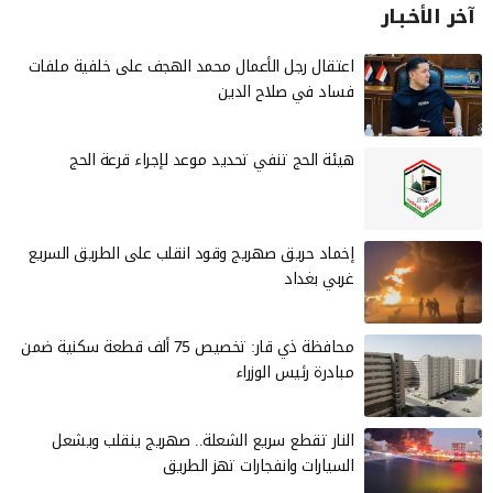
آخر الأخـبـار
‏اعتقال رجل الأعمال محمد الهجف على خلفية ملفات
فساد في صلاح الدين
هيئة الحج تنفي تحديد موعد لإجراء قرعة الحج
إخماد حريق صهريج وقود انقلب على الطريق السريع
غربي بغداد
محافظة ذي قار: تخصيص 75 ألف قطعة سكنية ضمن
مبادرة رئيس الوزراء
النار تقطع سريع الشعلة.. صهريج ينقلب ويشعل
السيارات وانفجارات تهز الطريق