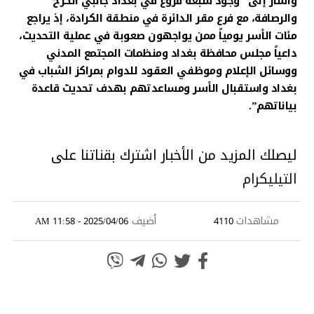
وأشار إلى “وجود سبعة فروع في بغداد جانبي الكرخ
والرصافة، مع فرع مقر الدائرة في منطقة الكرادة، إذ يراجع
مئات الأسر يومياً ممن يواجهون صعوبة في عملية التحديث،
داعياً مجلس محافظة بغداد ومنظمات المجتمع المدني
ووسائل الإعلام وموظفي العقود للدوام بمراكز الشباب في
بغداد واستقبال الأسر ومساعدتهم بهدف تحديث قاعدة
بياناتهم”.
ليصلك المزيد من الأخبار اشترك بقناتنا على
التيليكرام
مشاهدات
أضيف
2025/04/06 - 11:58 AM
4110