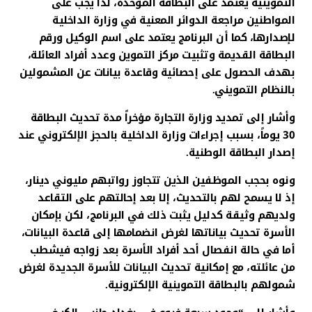
التموينية يعتمد على البطاقة الموحدة، لذا يجب على
المواطنين مراجعة الدوائر المعنية في وزارة الداخلية
لإصدارها، كما أن البرنامج يعتمد على اسم الوكيل ورقم
البطاقة القديمة وتثبيت مركز التموين وعدد أفراد العائلة،
بهدف الحصول على إحصائية وقاعدة بيانات عن المشمولين
بالنظام التمويني.
وأشار إلى تمديد وزارة التجارة مؤخراً مدة تحديث البطاقة
30 يوماً، بسبب إجراءات وزارة الداخلية بالحجز الإلكتروني عند
إصدار البطاقة الوطنية.
ونوه بحجب الموظفين الذين تتجاوز رواتبهم مليوني دينار،
إذ لا يسمح لهم بالتحديث، إلا بعد إحالتهم على التقاعد
ولديهم وثيقة كدليل يثبت ذلك في البرنامج، لكن بإمكان
الأسرة تحديث بياناتها لغرض انضمامها إلى قاعدة البيانات،
أما في حالة انفصال أحد أفراد الأسرة بعد زواجه فيشطب
من عائلته، مع إمكانية تحديث البيانات للأسرة الجديدة لغرض
شمولهم بالبطاقة التموينية الإلكترونية.