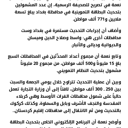
نعمة في تصريح للصحيفة الرسمية، إن عدد المشمولين
بتحديث البطاقة التموينية في محافظة بغداد يبلغ تسعة
ملايين و771 ألف مواطن.
وأضاف أن إجراءات التحديث مستمرة في بغداد وست
محافظات أخرى هي: واسط وصلاح الدين وميسان
والديوانية وديالى والأنبار.
وتابع نعمة أن مجموع أعداد المحدِّثين في المحافظات السبع
بلغ 15 مليوناً و500 ألف مواطن، من مجموع 20 مليوناً
مشمول بتحديث النظام التمويني.
وبين أن عملية التحديث تتراوح خلال يومي الجمعة والسبت
بين 250 ـ 300 ألف مواطن، لافتاً إلى أن وزارة التجارة تعمل
حالياً على شمول محافظات الفرات الأوسط وهي كربلاء
المقدسة والنجف الأشرف وبابل والسماوة، وكذلك كركوك
بالتحديث ومن ثم الانتقال إلى محافظات إقليم كردستان..
وأوضح نعمة أن البرنامج الإلكتروني الخاص بتحديث البطاقة