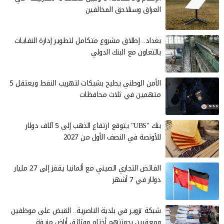
العراق وسنلاحق المخالفين
بغداد.. إطلاق مشروع متكامل لتطوير إدارة النفايات
بالتعاون مع البنك الدولي
الأمن الوطني يطيح بشبكات لتهريب النفط ويعتقل 5
متهمين في ثلاث محافظات
بنك "UBS" يتوقع ارتفاع الذهب إلى 5 آلاف دولار
للأونصة في النصف الأول من 2027
الفائض التجاري الصيني مع ألمانيا يقفز إلى 27 مليار
دولار في 7 أشهر
شبكة تزوير في بلدية الناصرية.. القبض على موظفين
ومعقبين بحوزتهم أختام ووثائق أراضٍ مزيفة