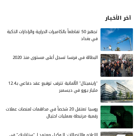
آخر الأخـبـار
تجهيز 50 تقاطعاً بالكاميرات الحرارية والرادارات الذكية
في بغداد
البطالة في فرنسا تسجل أعلى مستوى منذ 2020
"راينميتال" الألمانية تترقب توقيع عقد دفاعي بـ12.4
مليار يورو في ديسمبر
روسيا تعتقل 20 شخصاً في مداهمات لمنصات عملات
رقمية مرتبطة بعمليات احتيال
الإعلام والاتصالات: لا وكيل معتمد لـ "ستارلينك" في