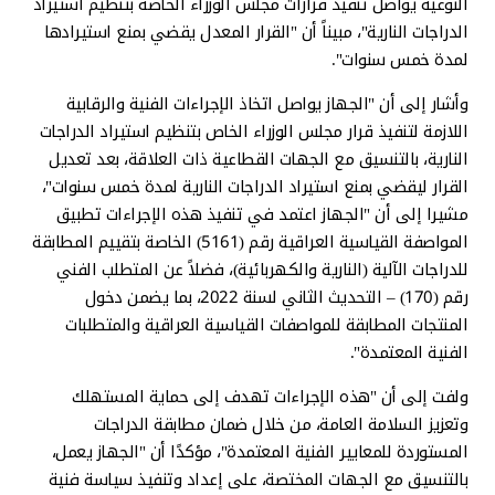
النوعية يواصل تنفيذ قرارات مجلس الوزراء الخاصة بتنظيم استيراد
الدراجات النارية"، مبيناً أن "القرار المعدل يقضي بمنع استيرادها
لمدة خمس سنوات".
وأشار إلى أن "الجهاز يواصل اتخاذ الإجراءات الفنية والرقابية
اللازمة لتنفيذ قرار مجلس الوزراء الخاص بتنظيم استيراد الدراجات
النارية، بالتنسيق مع الجهات القطاعية ذات العلاقة، بعد تعديل
القرار ليقضي بمنع استيراد الدراجات النارية لمدة خمس سنوات"،
مشيرا إلى أن "الجهاز اعتمد في تنفيذ هذه الإجراءات تطبيق
المواصفة القياسية العراقية رقم (5161) الخاصة بتقييم المطابقة
للدراجات الآلية (النارية والكهربائية)، فضلاً عن المتطلب الفني
رقم (170) – التحديث الثاني لسنة 2022، بما يضمن دخول
المنتجات المطابقة للمواصفات القياسية العراقية والمتطلبات
الفنية المعتمدة".
ولفت إلى أن "هذه الإجراءات تهدف إلى حماية المستهلك
وتعزيز السلامة العامة، من خلال ضمان مطابقة الدراجات
المستوردة للمعايير الفنية المعتمدة"، مؤكدًا أن "الجهاز يعمل،
بالتنسيق مع الجهات المختصة، على إعداد وتنفيذ سياسة فنية