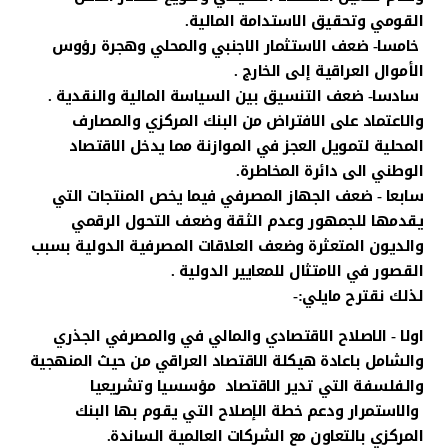
القومي وتحقيق الاستدامة المالية.
خامسا- ضعف الاستثمار الاجنبي والمحلي وهجرة رؤوس
الأموال العراقية إلى الخارج .
سادسا- ضعف التنسيق بين السياسة المالية والنقدية .
والاعتماد على الافتراض من البنك المركزي والمصارف
المحلية لتمويل العجز في الموازنة مما يدخل الاقتصاد
الوطني الى دائرة المخاطرة.
سابعا - ضعف الجهاز المصرفي فيما يخص المنتجات التي
يقدمها للجمهور وعدم الثقة وضعف التحول الرقمي
والديون المتعثرة وضعف العلاقات المصرفية الدولية بسبب
القصور في الامتثال للمعايير الدولية .
لذلك نقترح مايلي:-
اولا - الاصلاح الاقتصادي والمالي في والمصرفي الجذري
والشامل باعادة هيكلة الاقتصاد العراقي من حيث المنهجية
والفلسفة التي تدير الاقتصاد مؤسسيا وتشريعيا
والاستمرار ودعم خطة الإصلاح التي يقوم بها البنك
المركزي بالتعاون مع الشركات العالمية الساندة.