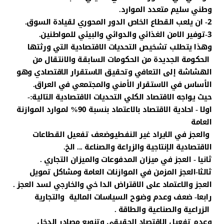
وطني سليم متعدد الموارد.
2- ان يلعب القطاع الخاص الدور المحوري لقيادة السوق.
3-توفير الامن الغذائي والدوائي والبيئي للمواطنين.
وهذا يتطلب تشخيص التحديات الاقتصادية التي ورثتها
الحكومة الجديدة من الحكومات السابقة والانتقال من
الهشاشة إلى التعافي وتحقيق الاستقرار الاقتصادي وهو
الأساس في الاستقرار الأمني والمجتمعي في العراق.
حيث يواجه الاقتصاد الكلي التحديات الاقتصادية التالية:-
اولا - احادية الاقتصاد بالاعتماد بنسبة 90% لموارد الموازنة
العامة
والعجز في الايراد غير النفطيوضعف تفعيل القطاعات
الاقتصادية الإنتاجية والزراعة والصناعة ... الخ.
ثانيا - العجز في ميزان المدفوعات والميزان التجاري .
ثالثا-العجز المزمن في الموازنات العامة ومشاكل تمويل
العجز والاعتماد على الاقتراض الدا خي والخارجي لسد العجز .
رابعا- ضعف وعدم وضوح السياسات المالية والتجارية
الزراعية والصناعية والطاقة .
وعدم تفعيل الاقتصاد الحقيقي وتنويع مصادر الدخل