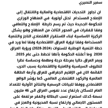
سمير النصيري
ان تجاوز التحديات الاقتصادية والمالية والانتقال إلى
الإصلاح المستدام تحتل أولوية في المنهاج الوزاري
للحكومة الجديدة حيث تم رسم خارطة الإصلاح والتعافي
وفقا للفقرات في المحور الثالث من المنهاج وهو يشكل
الركيزة الاساسية لبناء الاستقرار الاقتصادي الناجز والتنمية
المستدامة وفقا لرؤية العراق الاقتصادية وفقا لما ورد في
خطة التنمية الوطنية للسنوات (2024-2028) ورؤية العراق
2030 وما أعلنته الحكومة بأنها تخطط حتى عام 2035.
ويمر العراق حاليا بمرحلة حرجة ومهمة وحساسة نظرا
للظروف السياسية والامنية والاقتصادية بسبب الحرب
القائمة الان في الإقليم الجغرافي للعراق وأزمة الطاقة
العالمية والركود الاقتصادي العالمي. كما يؤشر الواقع
الاقتصادي ووفقا للبيانات الرسمية والنتائج الأولية للتعداد
العام للسكان بارتفاع عدد نفوس العراق الى 46 مليون
نسمة كدلك استمرار نسب البطالة والفقر مرتفعة على
المستوى الاجمالي وارتفاع نسبة المديونية والعجز في