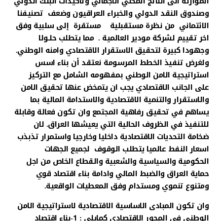
الموازنة الى الناتج المحلي الاجمالي وتاكيدات البنك الدولي
وصندوق النقد الدولي والخبراء العراقيون وضعف تصنيفنا
الائتماني من نظرة مستقبلية مستقرة إلى سلبية وفق
اخر تقييم لشركة مودير العالمية . مما يتطلب حلـولا
وجهودا كبيرة لتحقيق الاستقرار الاقتصادي وامنه الوطني.
ولغرض تنفيذ الخطط المرسومة نعتقد أن بناء اسس
استراتيجية الامن الوطني بمفهومه الشامل مع التركيز
على الجانب الاقتصادي يجب ان يتمخض عنها تحقيق الامن
والاستقرار والتنمية الاقتصادية والاستدامة المالية بما
يساهم في تحقيق رفاهية المجتمع وان تكون فعالة وقابلة
للتنفيذ في الظروف الحالية التي يعيشها العراق. لان
ضخامة التحديات الاقتصادية داخليا وخارجيا واستمرار تذبذب
اسعار النفط عالميا يتطلب الوقوف لجميع الجهات
الحكومية والسياسية والشعبية والقطاع الخاص من اجل
حماية العراق والضبط المالي وادامة بناء اقتصاد قوي
ومتنوع تنموي ومستدام وفق المعطيات الواقعية.
وان تكون المبادى الاساسية الاقتصادية لاستراتيجية الامن
الوطني في المحور الاقتصادي كمايلي : 1-بناء اقتصاد