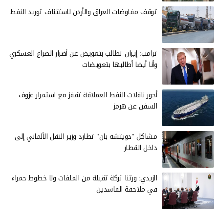
توقف مفاوضات العراق والأردن لاستئناف توريد النفط
ترامب: إيران تطالب بتعويض عن أضرار الصراع العسكري
وأنا أيضا أطالبها بتعويضات
أجور ناقلات النفط العملاقة تقفز مع استمرار عزوف
السفن عن هرمز
مشاكل "دويتشه بان" تطارد وزير النقل الألماني إلى
داخل القطار
الزيدي: ورثنا تركة ثقيلة من الملفات ولا خطوط حمراء
في ملاحقة الفاسدين