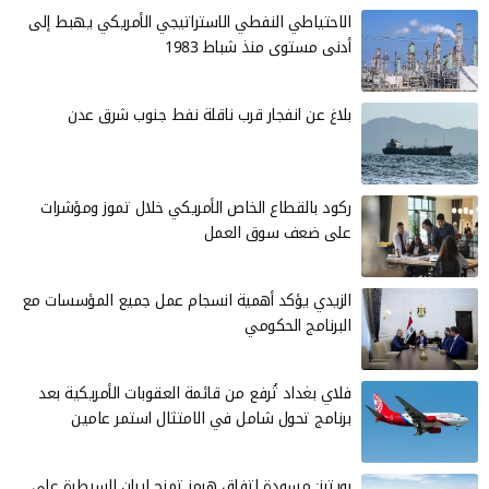
الاحتياطي النفطي الاستراتيجي الأمريكي يهبط إلى
أدنى مستوى منذ شباط 1983
بلاغ عن انفجار قرب ناقلة نفط جنوب شرق عدن
ركود بالقطاع الخاص الأمريكي خلال تموز ومؤشرات
على ضعف سوق العمل
الزيدي يؤكد أهمية انسجام عمل جميع المؤسسات مع
البرنامج الحكومي
فلاي بغداد تُرفع من قائمة العقوبات الأمريكية بعد
برنامج تحول شامل في الامتثال استمر عامين
رويترز: مسودة اتفاق هرمز تمنح إيران السيطرة على