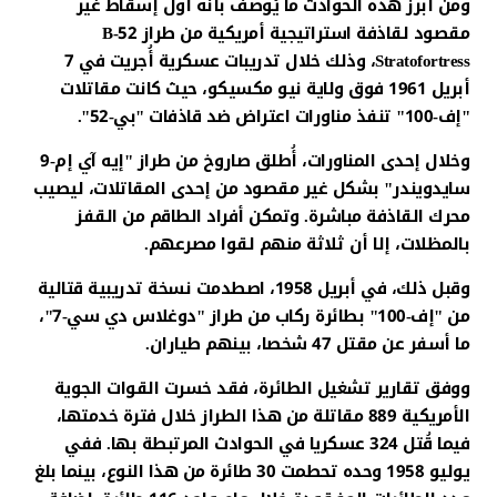
ومن أبرز هذه الحوادث ما يُوصف بأنه أول إسقاط غير
مقصود لقاذفة استراتيجية أمريكية من طراز B-52
Stratofortress، وذلك خلال تدريبات عسكرية أُجريت في 7
أبريل 1961 فوق ولاية نيو مكسيكو، حيث كانت مقاتلات
"إف-100" تنفذ مناورات اعتراض ضد قاذفات "بي-52".
وخلال إحدى المناورات، أُطلق صاروخ من طراز "إيه آي إم-9
سايدويندر" بشكل غير مقصود من إحدى المقاتلات، ليصيب
محرك القاذفة مباشرة. وتمكن أفراد الطاقم من القفز
بالمظلات، إلا أن ثلاثة منهم لقوا مصرعهم.
وقبل ذلك، في أبريل 1958، اصطدمت نسخة تدريبية قتالية
من "إف-100" بطائرة ركاب من طراز "دوغلاس دي سي-7"،
ما أسفر عن مقتل 47 شخصا، بينهم طياران.
ووفق تقارير تشغيل الطائرة، فقد خسرت القوات الجوية
الأمريكية 889 مقاتلة من هذا الطراز خلال فترة خدمتها،
فيما قُتل 324 عسكريا في الحوادث المرتبطة بها. ففي
يوليو 1958 وحده تحطمت 30 طائرة من هذا النوع، بينما بلغ