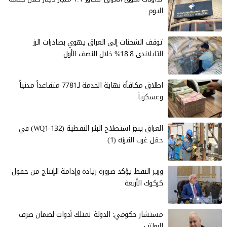
اليوم
توقف الشحنات إلى العراق يهوي بصادرات الرز
التايلاندي 18.8% خلال النصف الأول
اطلاق مكافأة نهاية الخدمة لـ7781 متقاعداً مدنياً
وعسكرياً
العراق ينجز استصلاح البئر النفطية (WQ1-132) في
حقل غرب القرنة (1)
وزير النفط يؤكد ضرورة زيادة وإدامة الإنتاج من حقول
كركوك الأربعة
مستشار حكومي: الدولة تمتلك أدوات لضمان صرف
الرواتب