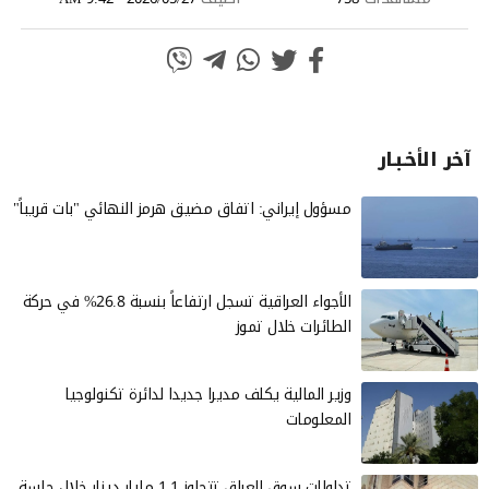
آخر الأخـبـار
مسؤول إيراني: اتفاق مضيق هرمز النهائي "بات قريباً"
الأجواء العراقية تسجل ارتفاعاً بنسبة 26.8% في حركة
الطائرات خلال تموز
وزير المالية يكلف مديرا جديدا لدائرة تكنولوجيا
المعلومات
تداولات سوق العراق تتجاوز 1.1 مليار دينار خلال جلسة