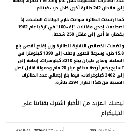
عدد الطائرات المفقودة خلال عام واحد 116 طائرة، إضافة
إلى فقدان 242 طائرة أخرى خلال حرب فيتنام.
كما ارتبطت الطائرة بحوادث خارج الولايات المتحدة، إذ
اصطدمت إحدى مقاتلات "إف-100" في تركيا عام 1962
بقطار، ما أدى إلى مقتل 250 شخصا.
وتضمنت الخصائص التقنية للطائرة وزن إقلاع أقصى بلغ
15.8 طن، وسرعة قصوى وصلت إلى 1390 كيلومترا في
الساعة، ومدى طيران يبلغ 3210 كيلومترات، إضافة إلى
تسليح يضم أربعة مدافع عيار 20 ملم وحمولة قنابل تصل
إلى 3402 كيلوغرامات، فيما بلغ إجمالي عدد الطائرات
المنتجة من هذا الطراز 2294 طائرة.
ليصلك المزيد من الأخبار اشترك بقناتنا على
التيليكرام
مشاهدات
أضيف
2026/05/27 - 9:42 AM
758