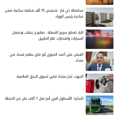
محافظة ذي قار: تخصيص 75 ألف قطعة سكنية ضمن
مبادرة رئيس الوزراء
النار تقطع سريع الشعلة.. صهريج ينقلب ويشعل
السيارات وانفجارات تهز الطريق
القبض على أحمد الجبوري أبو مازن بتهم فساد في
بغداد
الحروب تنذر بشتاء قاسٍ لسوق الديزل العالمية
التجارة: الأسطول البري أنجز نقل 7 آلاف طن من الحنطة