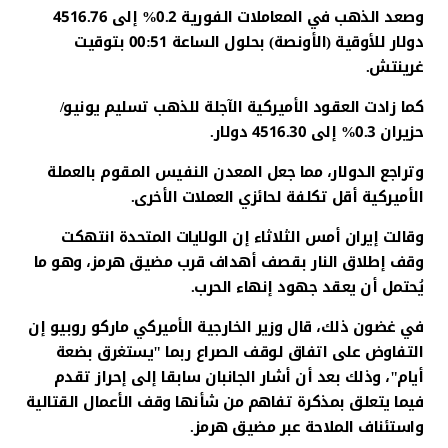
وصعد الذهب في المعاملات الفورية 0.2% إلى 4516.76
دولار للأوقية (الأونصة) بحلول الساعة 00:51 بتوقيت
غرينتش.
كما زادت العقود الأميركية الآجلة للذهب تسليم يونيو/
حزيران 0.3% إلى 4516.30 دولار.
وتراجع الدولار، مما جعل المعدن النفيس المقوم بالعملة
الأميركية أقل تكلفة لحائزي العملات الأخرى.
وقالت إيران أمس الثلاثاء إن الولايات المتحدة انتهكت
وقف إطلاق النار بقصف أهداف قرب مضيق هرمز، وهو ما
يُحتمل أن يعقد جهود إنهاء الحرب.
في غضون ذلك، قال وزير الخارجية الأميركي ماركو روبيو إن
التفاوض على اتفاق لوقف الصراع ربما "يستغرق بضعة
أيام"، وذلك بعد أن أشار الجانبان سابقا إلى إحراز تقدم
فيما يتعلق بمذكرة تفاهم من شأنها وقف الأعمال القتالية
واستئناف الملاحة عبر مضيق هرمز.