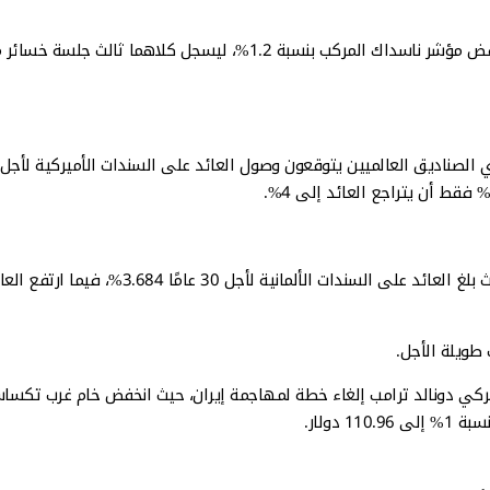
,بالفعل، تراجع مؤشر S&P 500 بنسبة 0.8% يوم الثلاثاء، فيما انخفض مؤشر ناسداك المركب بنسبة 1.2%، ليسجل كلاهما ثال
وارتفعت أيضًا عوائد السندات طويلة الأجل في إنكلترا وألمانيا، حيث بلغ العائد على السندات الألمانية لأجل 30 عامًا 3.684%، في
 طويلة الأجل.
يركي دونالد ترامب إلغاء خطة لمهاجمة إيران، حيث انخفض خام غرب تكسا