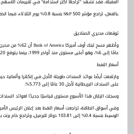
المقبلة، فقد نشهد "تراجعًا أكثر استدامة" في تقييمات الأسهم.
توقعات مديري الصناديق
عامًا إلى 6%، وهو أعلى مستوى منذ أواخر 1999، بينما يتوقع 20% فقط أن يتراجع العائد إلى 4%.
أسعار النفط
على السندات البريطانية لأجل 30 عامًا إلى 5.773%.
وسجلت اليابان هذا الأسبوع مستوى قياسيًا جديدًا لعوائد السندات
وفي أسواق الطاقة، تراجعت أسعار النفط بعد إعلان الرئيس الأم
الوسيط بنسبة 0.4% إلى 103.81 دولار للبرميل، وتراجع خام برنت بنسبة 1% إلى 110.96 دولار.