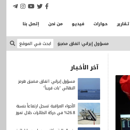
تـقارير
حـوارات
فيديـو
من نحن
إتصل بنا
مسؤول إيراني: اتفاق مضيق هرمز النهائي "بات قريباً"
الإقتصاد
آخر الأخـبـار
مسؤول إيراني: اتفاق مضيق هرمز
النهائي "بات قريباً"
الأجواء العراقية تسجل ارتفاعاً بنسبة
26.8% في حركة الطائرات خلال تموز