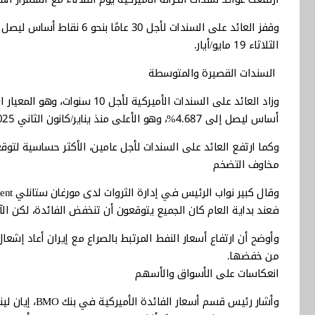
الثلاثاء 19 مايو/أيار.
السندات القصيرة والمتوسطة
أساس ليصل إلى 4.687%، وهو الأعلى منذ يناير/كانون الثاني 2025.
وكما ارتفع العائد على السندات لأجل عامين، الأكثر حساسية لتوقعات قرارات الفدرالي، 
مخاوف التضخم
فعند بداية العام كان الجميع يتوقعون أن تنخفض الفائدة، لكن الآن
وأوضح أن ارتفاع أسعار النفط المرتبط بالصراع مع إيران أعاد إشعا
من خفضها.
انعكاسات على الأسواق والأسهم