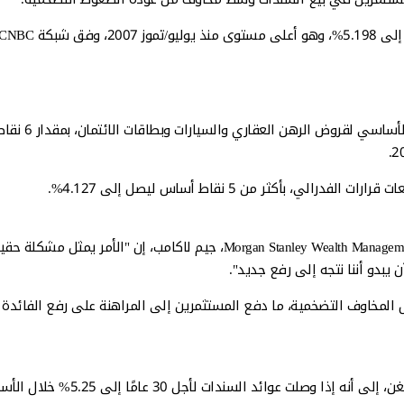
وزاد العائد على السندات الأميركية لأجل 10 سنوات، وهو المعيار الأساسي لقروض الرهن العقاري والسيارات وبطاقات
بأكثر من 5 نقاط أساس ليصل إلى 4.127%.
وقال كبير نواب الرئيس في إدارة الثروات لدى مورغان ستانلي Morgan Stanley Wealth Management، جيم لاكامب، إن "الأمر يمثل م
 يبدو أننا نتجه إلى رفع جديد".
ل المخاوف التضخمية، ما دفع المستثمرين إلى المراهنة على رفع الفائدة بد
وأشار رئيس قسم أسعار الفائدة الأميركية في بنك BMO، إيان لينغن، إلى أنه إذا وصلت عوائد السندات لأجل 30 