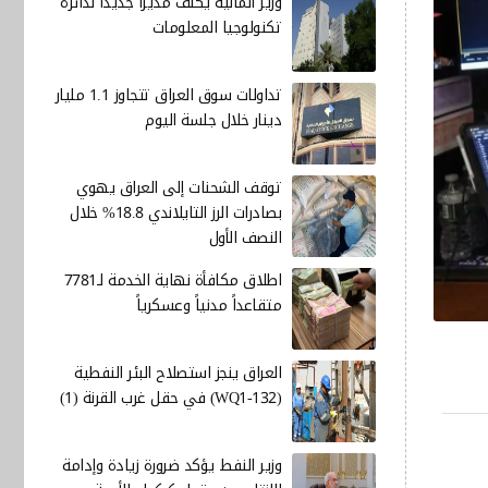
وزير المالية يكلف مديرا جديدا لدائرة
تكنولوجيا المعلومات
تداولات سوق العراق تتجاوز 1.1 مليار
دينار خلال جلسة اليوم
توقف الشحنات إلى العراق يهوي
بصادرات الرز التايلاندي 18.8% خلال
النصف الأول
اطلاق مكافأة نهاية الخدمة لـ7781
متقاعداً مدنياً وعسكرياً
العراق ينجز استصلاح البئر النفطية
(WQ1-132) في حقل غرب القرنة (1)
وزير النفط يؤكد ضرورة زيادة وإدامة