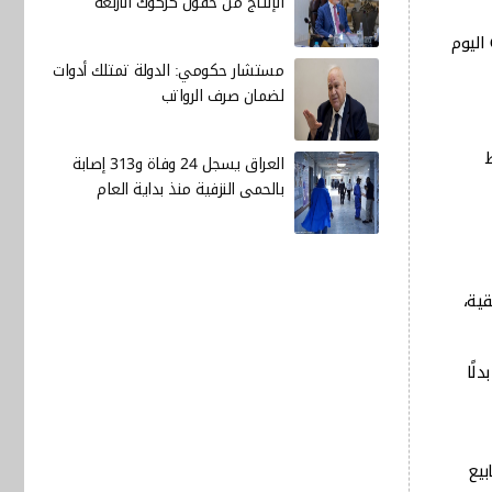
الإنتاج من حقول كركوك الأربعة
وقفز العائد على السندات لأجل 30 عامًا بنحو 6 نقاط أساس ليصل إلى 5.198%، وهو أعلى مستوى منذ يوليو/تموز 2007، وفق شبكة CNBC اليوم
مستشار حكومي: الدولة تمتلك أدوات
لضمان صرف الرواتب
 الائتمان، بمقدار 6 نقاط
العراق يسجل 24 وفاة و313 إصابة
بالحمى النزفية منذ بداية العام
شكلة حقيقية،
لًا
عامًا إلى 5.25% خلال الأسابيع