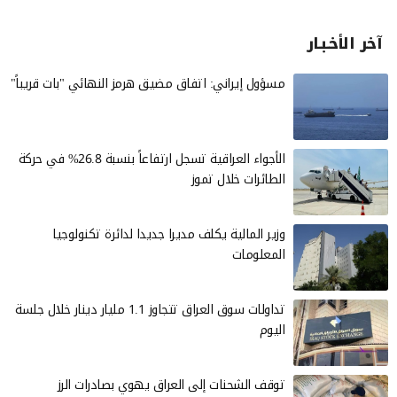
آخر الأخـبـار
مسؤول إيراني: اتفاق مضيق هرمز النهائي "بات قريباً"
الأجواء العراقية تسجل ارتفاعاً بنسبة 26.8% في حركة
الطائرات خلال تموز
وزير المالية يكلف مديرا جديدا لدائرة تكنولوجيا
المعلومات
تداولات سوق العراق تتجاوز 1.1 مليار دينار خلال جلسة
اليوم
توقف الشحنات إلى العراق يهوي بصادرات الرز