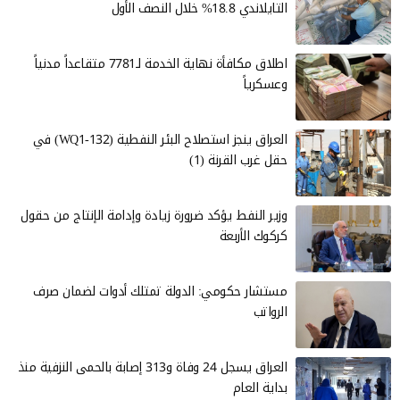
التايلاندي 18.8% خلال النصف الأول
اطلاق مكافأة نهاية الخدمة لـ7781 متقاعداً مدنياً
وعسكرياً
العراق ينجز استصلاح البئر النفطية (WQ1-132) في
حقل غرب القرنة (1)
وزير النفط يؤكد ضرورة زيادة وإدامة الإنتاج من حقول
كركوك الأربعة
مستشار حكومي: الدولة تمتلك أدوات لضمان صرف
الرواتب
العراق يسجل 24 وفاة و313 إصابة بالحمى النزفية منذ
بداية العام