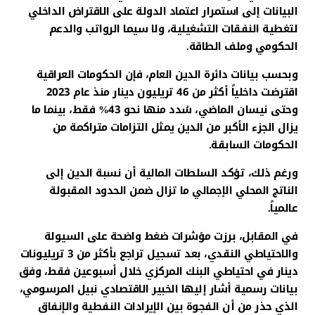
البيانات إلى استمرار اعتماد الدولة على الاقتراض الداخلي
لتغطية النفقات التشغيلية، ولا سيما الرواتب والدعم
الحكومي وملف الطاقة.
وبحسب بيانات دائرة الدين العام، فإن الحكومات العراقية
اقترضت داخلياً أكثر من 46 تريليون دينار منذ عام 2023
وحتى نيسان الماضي، سُدد منها نحو 43% فقط، بينما ما
يزال الجزء الأكبر من الدين يمثل التزامات متراكمة من
الحكومات السابقة.
ورغم ذلك، تؤكد السلطات المالية أن نسبة الدين إلى
الناتج المحلي الإجمالي ما تزال ضمن الحدود المقبولة
عالمياً.
في المقابل، برزت مؤشرات ضغط واضحة على السيولة
والاحتياطي النقدي، بعد تسجيل تراجع بأكثر من 3 تريليونات
دينار في احتياطي البنك المركزي خلال أسبوعين فقط، وفق
بيانات رسمية أشار إليها الخبير الاقتصادي نبيل المرسومي،
الذي حذر من أن الفجوة بين الإيرادات النفطية والإنفاق