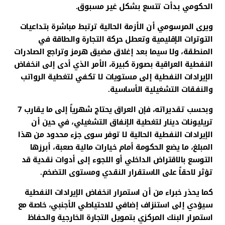
الحكومي بدأت تتسع بشكل غير مسبوق.
ويرى المرسومي أن الأزمة الحالية ترتبط مباشرة بتداعيات
التوترات الإقليمية وتعطل حركة التجارة والطاقة في
المنطقة، ولا سيما بعد إغلاق مضيق هرمز وتراجع الصادرات
النفطية العراقية بصورة كبيرة، الأمر الذي أدى إلى انخفاض
الإيرادات النفطية إلى مستويات لا تكفي لتغطية الرواتب
والنفقات التشغيلية الأساسية.
وبحسب تقديراته، فإن العراق يحتاج شهرياً إلى ما يقارب 7
تريليونات دينار لتغطية الإنفاق التشغيلي، في حين أن
الإيرادات النفطية الحالية لا توفر سوى جزء محدود من هذا
المبلغ، ما يضع الحكومة أمام خيارات مالية صعبة، أبرزها
التوسع بالاقتراض الداخلي أو اللجوء إلى أدوات نقدية قد
تؤثر لاحقاً على الاستقرار النقدي ومستوى التضخم.
كما يحذر خبراء من أن استمرار انخفاض الإيرادات النفطية
سيؤدي إلى استنزاف إضافي للاحتياطي الأجنبي، خاصة مع
استمرار البنك المركزي بتمويل التجارة الخارجية والحفاظ