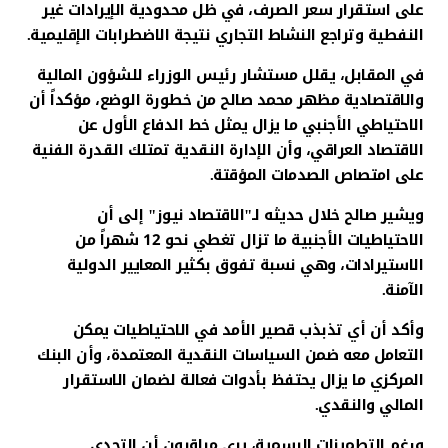
على استقرار سعر الصرف، في ظل محدودية الإيرادات غير
النفطية وتراجع النشاط التجاري نتيجة الاضطرابات الإقليمية.
في المقابل، يقلل مستشار رئيس الوزراء للشؤون المالية
والاقتصادية مظهر محمد صالح من خطورة الوضع، مؤكداً أن
الاحتياطي الأجنبي ما يزال يمثل خط الدفاع الأول عن
الاقتصاد العراقي، وأن الإدارة النقدية تمتلك القدرة الفنية
على امتصاص الصدمات المؤقتة.
ويشير صالح خلال حديثه لـ"الاقتصاد نيوز" إلى أن
الاحتياطيات الأجنبية ما تزال تغطي نحو 12 شهراً من
الاستيرادات، وهي نسبة تفوق بكثير المعايير الدولية
الآمنة.
وأكد أن أي تذبذب قصير الأمد في الاحتياطيات يمكن
التعامل معه ضمن السياسات النقدية المعتمدة، وأن البنك
المركزي ما يزال يحتفظ بأدوات فعالة لضمان الاستقرار
المالي والنقدي.
ورغم التطمينات الرسمية، يرى مراقبون أن التحدي