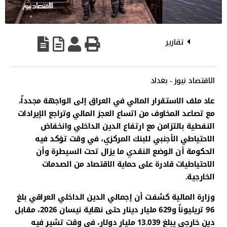
تقارير
الاقتصاد نيوز - بغداد
عاد ملف الاستقرار المالي في العراق إلى الواجهة مجدداً،
مع تصاعد المخاوف من اتساع العجز المالي وتراجع الإيرادات
النفطية بالتزامن مع ارتفاع الدين الداخلي وانخفاض
الاحتياطي الأجنبي للبنك المركزي، في وقت تؤكد فيه
الحكومة أن الوضع النقدي ما يزال تحت السيطرة وأن
الاحتياطيات قادرة على حماية الاقتصاد من الصدمات
الخارجية.
وزارة المالية كشفت أن إجمالي الدين الداخلي العراقي بلغ
96 تريليوناً و629 مليار دينار حتى نهاية نيسان 2026، مقابل
دين خارجي يبلغ 13.039 مليار دولار، في وقت تشير فيه