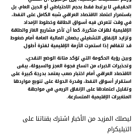
الحقيقي لا يرتبط فقط بحجم الاحتياطي أو الدين العام، بل
باستمرار اعتماد الاقتصاد العراقي شبه الكامل على النفط،
في وقت تتعرض فيه أسواق الطاقة وخطوط الإمداد
الإقليمية لهزات متكررة. كما أن تأخر مشاريع الغاز والطاقة
وتزايد الإنفاق التشغيلي يضعان المالية العامة أمام ضغوط
قد تتفاقم إذا استمرت الأزمة الإقليمية لفترة أطول.
وبين رؤية الحكومة التي تؤكد متانة الوضع النقدي،
وتحذيرات الخبراء من اتساع فجوة العجز والسيولة، يبقى
الاقتصاد العراقي أمام اختبار صعب يعتمد بدرجة كبيرة على
استقرار أسواق النفط، وقدرة الدولة على تنويع مواردها
وتقليل اعتمادها على الإنفاق الريعي في مواجهة
المتغيرات الإقليمية المتسارعة.
ليصلك المزيد من الأخبار اشترك بقناتنا على
التيليكرام