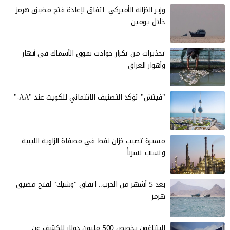
وزير الخزانة الأميركي: اتفاق لإعادة فتح مضيق هرمز
خلال يومين
تحذيرات من تكرار حوادث نفوق الأسماك في أنهار
وأهوار العراق
"فيتش" تؤكد التصنيف الائتماني للكويت عند "AA-"
مسيرة تصيب خزان نفط في مصفاة الزاوية الليبية
وتسبب تسرباً
بعد 5 أشهر من الحرب.. اتفاق "وشيك" لفتح مضيق
هرمز
البنتاغون يخصص 500 مليون دولار للِكشف عن