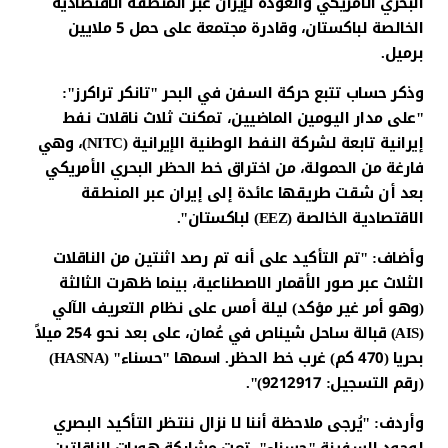
البحري الأمريكي والعودة لإيران عبر المنطقة الاقتصادية
الخالصة لباكستان، وقادرة مجتمعة على حمل 5 ملايين
برميل.
وذكر حساب تتبع حركة السفن في البحر "تانكر تراكرز":
"على مدار اليومين الماضيين، تمكنت ثلاث ناقلات نفط
إيرانية تابعة لشركة النفط الوطنية الإيرانية (NITC)، وهي
فارغة من الحمولة، من اختراق خط الحظر البحري الأمريكي
بعد أن شقت طريقها عائدة إلى إيران عبر المنطقة
الاقتصادية الخالصة (EEZ) لباكستان".
وأضاف: "تم التأكيد على أنه تم رصد اثنتين من الناقلات
الثلاث عبر صور الأقمار الاصطناعية، بينما ظهرت الثالثة
(وهو أمر غير مؤكد) ليلة أمس على نظام التعريف الآلي
(AIS) قبالة ساحل شيناص في عُمان، على بعد نحو 254 ميلاً
بحريا (470 كم) غرب خط الحظر. اسمها "حسناء" (HASNA)
(رقم التسجيل: 9212917)".
وأردف: "يُرجى ملاحظة أننا لا نزال ننتظر التأكيد البصري
لوجود السفينة "حسناء". تمت مشاركة هويات الناقلتين