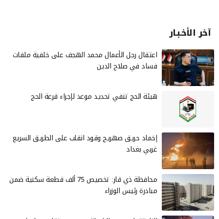
آخر الأخـبـار
‏اعتقال رجل الأعمال محمد الهجف على خلفية ملفات
فساد في صلاح الدين
هيئة الحج تنفي تحديد موعد لإجراء قرعة الحج
إخماد حريق صهريج وقود انقلب على الطريق السريع
غربي بغداد
محافظة ذي قار: تخصيص 75 ألف قطعة سكنية ضمن
مبادرة رئيس الوزراء