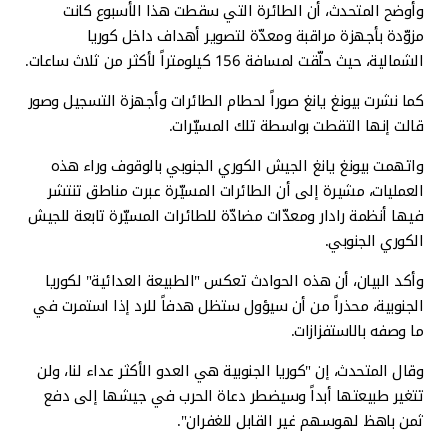
وأوضح المتحدث، أن الطائرة التي سقطت هذا الأسبوع كانت
مزوّدة بأجهزة مراقبة ومعدّة لتصوير أهداف داخل كوريا
الشمالية، حيث حلّقت لمسافة 156 كيلومتراً لأكثر من ثلاث ساعات.
كما نشرت بيونغ يانغ صوراً لحطام الطائرات وأجهزة التسجيل وصور
قالت إنها التقطت بواسطة تلك المسيّرات.
واتهمت بيونغ يانغ الجيش الكوري الجنوبي بالوقوف وراء هذه
العمليات، مشيرة إلى أن الطائرات المسيّرة عبرت مناطق تنتشر
فيها أنظمة رادار ومعدّات مضادّة للطائرات المسيّرة تابعة للجيش
الكوري الجنوبي.
وأكد البيان، أن هذه الحوادث تعكس "الطبيعة العدائية" لكوريا
الجنوبية، محذراً من أن سيؤول ستظل هدفاً للرد إذا استمرت في
ما وصفه بالاستفزازات.
وقال المتحدث، إن "كوريا الجنوبية هي العدو الأكثر عداء لنا، ولن
تتغير طبيعتها أبداً وسيضطر دعاة الحرب في جيشها إلى دفع
ثمن باهظ لهوسهم غير القابل للغفران".