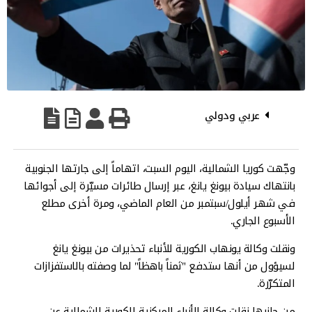
عربي ودولي
وجّهت كوريا الشمالية، اليوم السبت، اتهاماً إلى جارتها الجنوبية
بانتهاك سيادة بيونغ يانغ، عبر إرسال طائرات مسيّرة إلى أجوائها
في شهر أيلول/سبتمبر من العام الماضي، ومرة أخرى مطلع
الأسبوع الجاري.
ونقلت وكالة يونهاب الكورية للأنباء تحذيرات من بيونغ يانغ
لسيؤول من أنها ستدفع "ثمناً باهظاً" لما وصفته بالاستفزازات
المتكرّرة.
من جانبها نقلت وكالة الأنباء المركزية الكورية الشمالية عن