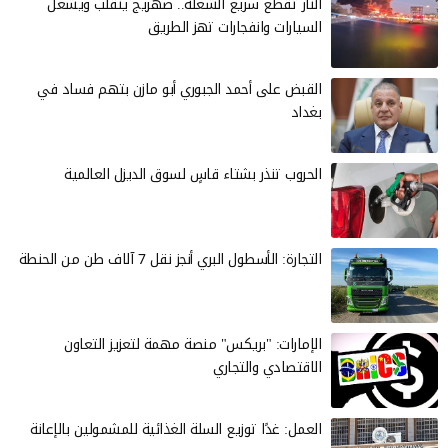
النار تقطع سريع الشعلة.. صهريج ينقلب ويشعل
السيارات وانفجارات تهز الطريق
القبض على أحمد الجبوري أبو مازن بتهم فساد في
بغداد
الحروب تنذر بشتاء قاسٍ لسوق الديزل العالمية
التجارة: الأسطول البري أنجز نقل 7 آلاف طن من الحنطة
الإمارات: "بريكس" منصة مهمة لتعزيز التعاون
الاقتصادي والتجاري
العمل: غدًا توزيع السلة الغذائية للمشمولين بالإعانة