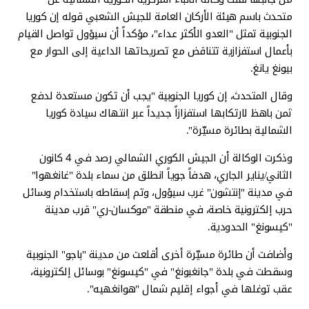
متحدث باسم هيئة الأركان العامة للجيش الشعبي قوله إن كوريا
الجنوبية تمثل "العدو الأكثر عداء"، مؤكداً أن سيؤول تواصل القيام
بأعمال استفزازية تتناقض مع تصريحاتها الداعية إلى الحوار مع
بيونغ يانغ.
وقال المتحدث، إن كوريا الجنوبية "يجب أن تكون مستعدة لدفع
ثمن باهظ لارتكابها استفزازاً جديداً عبر انتهاك سيادة كوريا
الشمالية بطائرة مسيّرة".
وذكرت الوكالة أن الجيش الكوري الشمالي رصد في 4 كانون
الثاني/يناير الجاري، هدفاً جوياً انطلق من سماء بلدة "غانغهوا"
في مدينة "إنتشون" غرب سيؤول، وتم إسقاطه باستخدام وسائل
حرب إلكترونية خاصة، في منطقة "موكسان-ري" قرب مدينة
"كيسونغ" الحدودية.
وأضافت أن طائرة مسيّرة أخرى أقلعت من مدينة "باجو" الجنوبية
وسقطت في بلدة "جانغبونغ" في "كيسونغ" بوسائل إلكترونية،
عقب توغلها في أجواء إقليم شمال "هوانغهيه".