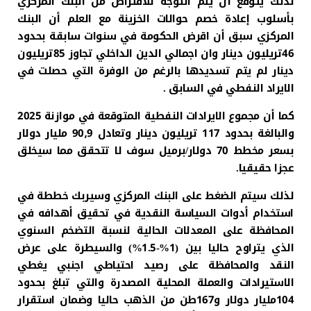
لذلك يتوقع أن يتم التوجه للاقتراض من البنك المركزي
بأسلوب إعادة خصم حوالات الخزينة مع العلم أن البنك
المركزي سبق أن اقرض الحكومة في سنوات سابقة بحدود
46تريليون دينار وان اجمالي الدين الداخلي تجاوز 85تريليون
دينار لم يتم تسديدها بالرغم من الوفرة التي حصلت في
الايراد النفطي في السابق .
كما أن مجموع الايرادات النفطية المتوقعة في موازنة 2025
والبالغة بحدود 117 تريليون دينار وتعادل 90٫9 مليار دولار
بسعر مخطط 70 دولار/برميل سوف لا تتحقق مما سيخلق
عجزا حقيقيا.
لذلك سيتم الضغط على البنك المركزي وسيربك خططة في
استخدام أدوات السياسة النقدية في تحقيق أهدافه في
المحافظة على المعدلات الحالية لنسبة التضخم السنوي
الذي يتراوح حاليا بين (1%-1.5%) والسيطرة على عرض
النقد والمحافظة على رصيد احتياطي اجنبي يغطي
الاستيرادات والعملة المحلية المصدرة والتي تبلغ بحدود
104مليار دولار و167طن من الذهب حاليا وضمان استقرار