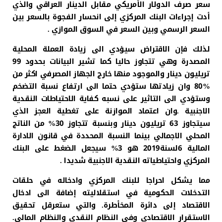
سعر صرف الدولار الأمريكي مقابل الدينار العراقي والذي
أدت إجراءات البنك المركزي إلى انحسار الفجوة بالسعر بين
السعر الرسمي وبين السعر في السوق الموازي .
لذلك فإن الاقتراض سيؤدي الى زيادة العملة المحلية
المصدرة وهي تتجاوز حاليا كما تشير البيانات بحدود 99
تريليون دينار والموجود منها خارج الجهاز المصرفي اكثر من
%80 وان زيادتها ستؤدي حتما الى ارتفاع نسبة التضخم
وستؤدي الى التاثير على نسبه كفاية الاحتياطات النقدية
الاجنبية .وان اعتماد الموازنة على تغطية العجز الذي
سيتجاوز 63 تريليون دينار وبنسبة تتجاوز 30% من الناتج
المحلي الاجمالي بينما النسبة المحددة في قانون الادارة
المالية 6لسنة2019 هو 3% سيجعل الضغط على البنك
المركزي واحتياطياته النقدية الاجنبية شديدا .
مما يشكل احراجا للبنك المركزي وادخاله في حلقات
التدخلات الحكومية في استقلاليته إضافة الى ادخال
الاقتصاد إلى دائرة المخأطرة. والتي ستعرقل تحقيق
الاستقرار الاقتصادي وفي النظام النقدي والنظام المالي.