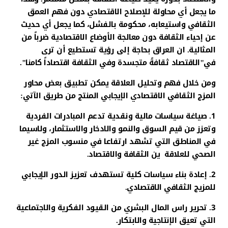
ما يجعل أي محاولة للإصلاح الاقتصادي دون فهم العمق
الثقافي واستيعابه، محكومة بالفشل، كما يجعل أي حديث
عن إحياء الثقافة دون معالجة الأوضاع الاقتصادية ضرباً من
المثالية. ان العراق بحاجة إلى رؤية تستطيع أن ترى
في"الاقتصاد ثقافةً متجسدة وفي الثقافة اقتصاداً كامنا".
ومن خلال فهم وتحليل العلاقة يمكن تطبيق بعض محاور
المزج الثقافي الاقتصادي الإيجابي المنتج من طريق الآتي:
1. صياغة سياسات مالية ونقدية تدعم المبادرات الفردية
وتعزز من قيم السوق والنمو والادخار والاستثمار، ولاسيما
في المناطق التي تشهد ارتفاعا في منسوب المزج غير
الصحي للعلاقة ين الثقافة والاقتصاد.
2. إعادة بناء سياسات كلية تستهدف تعزيز الدور الإيجابي
للمزيج الثقافي الاقتصادي.
3. تحرير راس المال البشري من القيود الفكرية والاجتماعية
التي تعيق الإنتاجية والابتكار.