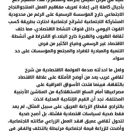
بأجيال كاملة إلى إعادة تعريف مفاهيم العمل المنتجوالنجاح
الاجتماعي خارج المؤسسة الرسمية على الرغم من محدودية
المشاركة الاجتماعية لشرائح اجتماعية احتارت بطريقة كسب
القوت اليومي داخل قنوات النشاط الاقتصادي، مما خلف
ثقافة الهروب والهجرة خارج البلاد،او الانخراط في أنشطة
الاقتصاد غير الرسمي وضياع الكثير من فرص
التنمية والمبادرة للافراد والمجتمع والمؤسسات على حد
سواء.
ولعل ما احدثته صدمة العولمة الاقتصادية من شرخ
ثقافي غريب يعد من أوضح الأمثلة على علاقة الاقتصاد
بالثقافة، فبينما فتحت الأسواق العراقية على
مصراعيها أمام السلع الاستهلاكية من المناشئ الأجنبية
المختلفة، نجد أن القيم الإنتاجية المحلية اخذت
بالتراجع. فقطاع الزراعة العريق، على سبيل المثال، لم يعد
فقط ضحية لسياسات اقتصادية فاشلة، بل أصبح ضحية
لتحول ثقافي عميق افقد العمل الزراعي مكانته الاجتماعية،
وأضحت للزراعة قيمة اجتماعية مرتبطة بالتخلف والفقر. في