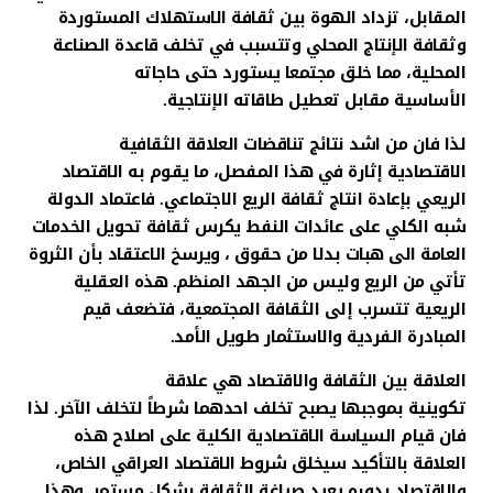
المقابل، تزداد الهوة بين ثقافة الاستهلاك المستوردة
وثقافة الإنتاج المحلي وتتسبب في تخلف قاعدة الصناعة
المحلية، مما خلق مجتمعا يستورد حتى حاجاته
الأساسية مقابل تعطيل طاقاته الإنتاجية.
لذا فان من اشد نتائج تناقضات العلاقة الثقافية
الاقتصادية إثارة في هذا المفصل، ما يقوم به الاقتصاد
الريعي بإعادة انتاج ثقافة الريع الاجتماعي. فاعتماد الدولة
شبه الكلي على عائدات النفط يكرس ثقافة تحويل الخدمات
العامة الى هبات بدلا من حقوق ، ويرسخ الاعتقاد بأن الثروة
تأتي من الريع وليس من الجهد المنظم. هذه العقلية
الريعية تتسرب إلى الثقافة المجتمعية، فتضعف قيم
المبادرة الفردية والاستثمار طويل الأمد.
العلاقة بين الثقافة والاقتصاد هي علاقة
تكوينية بموجبها يصبح تخلف احدهما شرطاً لتخلف الآخر. لذا
فان قيام السياسة الاقتصادية الكلية على اصلاح هذه
العلاقة بالتأكيد سيخلق شروط الاقتصاد العراقي الخاص،
والاقتصاد بدوره يعيد صياغة الثقافة بشكل مستمر. وهذا