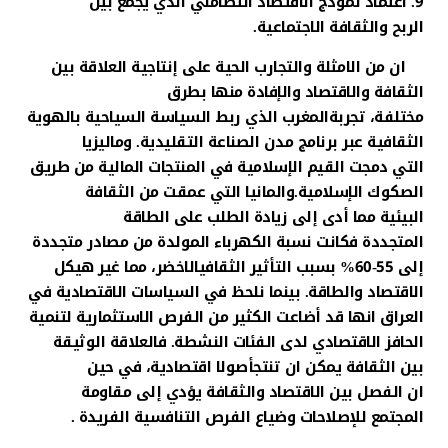
9. اعتماد نموذج الاقتصاد التضامني الذي يجمع بين
الربح والثقافة الاجتماعية.
​ ان من الامثلة والتجارب الحية على إنتاجية العلاقة بين
الثقافة والاقتصاد والإفادة منها بطرق
مختلفة، تجربةالمغرب الذي ربط السياسة السياحية بالهوية
الثقافية عبر برنامج مدن الصناعة التقليدية. وماليزيا
التي دمجت القيم الإسلامية في المنتجات المالية من طريق
الصكوك الإسلامية.والمانيا التي عمقت من الثقافة
البيئية مما أدى إلى زيادة الطلب على الطاقة
المتجددة فكانت نسبة الكهرباء المولدة من مصادر متجددة
إلى 55-60% بسبب التأثير الثقافيالاخضر، مما غير هيكل
الاقتصاد والطاقة. بينما نلحظ في السياسات الاقتصادية في
العراق انها قد أضاعت الكثير من الفرص الاستثمارية لتنمية
الحافز الاقتصادي لدى الفئات النشطة. فالعلاقة الوثيقة
بين الثقافة يمكن ان تنتجأصولا اقتصادية، في حين
ان الفصل بين الاقتصاد والثقافة يؤدي إلى مقاومة
المجتمع للإصلاحات وضياع الفرص التنافسية الفريدة .