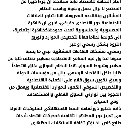
انتاج الثقافة للاقتصاد فإننا سنلاحظ ان جزءا كبيرا من
المجتمع لا يزال يحمل وبقوة رواسب النظام
العشائري وتقاليده المعروفة، هنا يتبلور للعلاقات
الاجتماعية دور اقتصادي حقيقي، فنرى ان ظاهرة
المحسوبية والمنسوبية تعدت حدودهاكظاهرة اجتماعية،
الى كونها نظاما فعالا لتخصيص الموارد وتوزيع
الثروة بشكل رسمي او غير
رسمي، فشبكات العلاقات العشائرية تبني ما يشبه
سوقا تتداول فيه المنافع الاقتصادية بمعايير تختلف كليا عن
معايير وشروط السوق. هذا النظام الموازي يخلق اقتصاداً
ظليا داخل الاقتصاد الرسمي، ينال من مؤسسات الدولة
ويعيق تكوين سوق قائم على الكفاءة الاقتصادية
والتخصيص السوقي الكفوء للموارد الاقتصادية ويعمق من
الفجوة بين توازني السوق الفعلي والمستهدف.
وفي السياق
ذاته يتبلور دورثقافة النمط الاستهلاكي لسلوكيات الافراد
في تعزيز دور المظاهر الثقافية كمحركات اقتصاديةً ذات
طابع خاص. اذ تؤثر ثقافة الاستهلاك المظهري