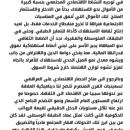
في توجيه النشاط الاقتصادي المجتمعي بنسبة كبيرة
من الأموال نحو الاستهلاك بدلاً من الادخار والاستثمار
المنتج. تلك الأموال التي تُنفق في المناسبات
الاجتماعية فنراها لا تخرج منقطاع الخدمات فقط، بل تعيد
إنتاج ثقافة الاستهلاك كأداة للتمايز الطبقي. وحتى في
الطبقات المتوسطة والفقيرة، نجد أن الضغط الثقافي
نحو المباهاة يجبر الأسر على تبني أنماط استهلاكية تفوق
قدراتها المالية، مما يغذي دوامة الدين والاقتراض من جانب
ويشوه معدل نمو الميل الحدي للاستهلاك للأفراد باتجاه
تعزيز تشوه توازن الاقتصاد خارج شروط السوق.
وبالرجوع الى مناخ الحصار الاقتصادي على العراقفي
تسعينيات القرن المنصرم تتضح لنا ديناميكية العلاقة
عبر تحولها سببيا من الاقتصاد الى الثقافة، خصوصا مع
ارتفاع المستوى العام الأسعار ونمو التضخم الجامح الذي
نتج عنه تآكل مستويات الدخل الحقيقي لقيمة الرواتب
الحكومية التي كانت تمثل عماد الطبقة الوسطى. لقد كان
من بين ابرز تلك التحولات افقار المجتمع مادياً والتضييق
عليه في فرص العيش بكرامة واستقرار، هذا الانهيار دفع