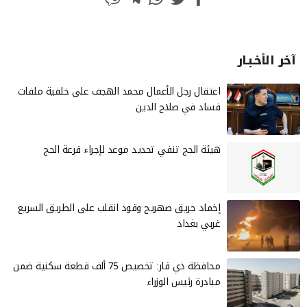
آخر الأخـبـار
‏اعتقال رجل الأعمال محمد الهجف على خلفية ملفات
فساد في صلاح الدين
هيئة الحج تنفي تحديد موعد لإجراء قرعة الحج
إخماد حريق صهريج وقود انقلب على الطريق السريع
غربي بغداد
محافظة ذي قار: تخصيص 75 ألف قطعة سكنية ضمن
مبادرة رئيس الوزراء