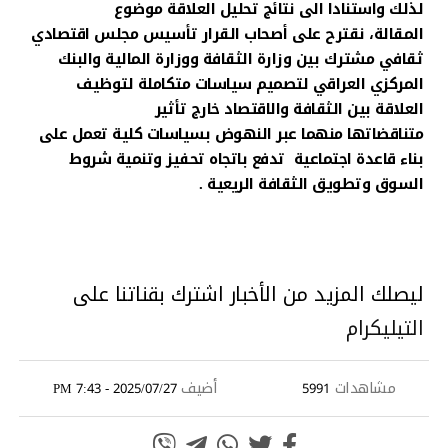
لذلك واستنادا الى نتائج تحليل العلاقة موضوع
المقالة، نقترح على أصحاب القرار تأسيس مجلس اقتصادي
ثقافي مشترك بين وزارة الثقافة ووزارة المالية والبنك
المركزي العراقي لتصميم سياسات متكاملة لتوظيف
العلاقة بين الثقافة والاقتصاد خارج تأثير
متناقضاتها منهما عبر النهوض بسياسات كلية تعمل على
بناء قاعدة اجتماعية تدفع باتجاه تحفيز وتنمية شروط
السوق وتطويق الثقافة الريعية .
ليصلك المزيد من الأخبار اشترك بقناتنا على
التيليكرام
مشاهدات
أضيف
2025/07/27 - 7:43 PM
5991