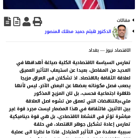
مقالات
الدكتور هيثم حميد مطلك المنصور
الاقتصاد نيوز — بغداد
تمارس السياسة الاقتصادية الكلية صياغة أهدافها في
العديد من المفاصل، بعيدا عن استيعاب التأثير العميق
لعلاقة الثقافة بالاقتصاد. اذ تشكلان في العراق مزيجا
يصعب فصل مكوناته بعضها عن البعض الآخر، ليس لأنها
ظاهرة اجتماعية فحسب، بل لان المزيج المذكور
مليءبالتناقضات التي تعمق من تشوه اصل العلاقة
بين الاثنين. فالثقافة في هذا المضمار ليست مجرد قوة غير
مباشرة تؤثر في النشاط الاقتصادي، بل هي قوة ديناميكية
تمارس إعادة تشكيل جوهر الاقتصاد، في حلقة
سببية معقدة من التأثير المتبادل. فاذا ما نظرنا الى عملية