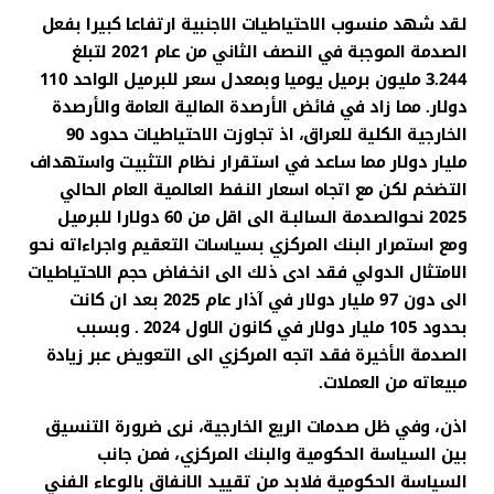
لقد شهد منسوب الاحتياطيات الاجنبية ارتفاعا كبيرا بفعل
الصدمة الموجبة في النصف الثاني من عام 2021 لتبلغ
3.244 مليون برميل يوميا وبمعدل سعر للبرميل الواحد 110
دولار. مما زاد في فائض الأرصدة المالية العامة والأرصدة
الخارجية الكلية للعراق، اذ تجاوزت الاحتياطيات حدود 90
مليار دولار مما ساعد في استقرار نظام التثبيت واستهداف
التضخم لكن مع اتجاه اسعار النفط العالمية العام الحالي
2025 نحوالصدمة السالبـة الى اقل من 60 دولارا للبرميل
ومع استمرار البنك المركزي بسياسات التعقيم واجراءاته نحو
الامتثال الدولي فقد ادى ذلك الى انخفاض حجم الاحتياطيات
الى دون 97 مليار دولار في آذار عام 2025 بعد ان كانت
بحدود 105 مليار دولار في كانون الاول 2024 . وبسبب
الصدمة الأخيرة فقد اتجه المركزي الى التعويض عبر زيادة
مبيعاته من العملات.
اذن، وفي ظل صدمات الريع الخارجية، نرى ضرورة التنسيق
بين السياسة الحكومية والبنك المركزي، فمن جانب
السياسة الحكومية فلابد من تقييد الانفاق بالوعاء الفني