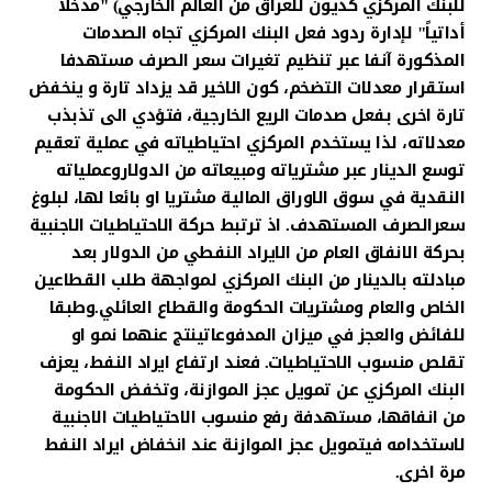
للبنك المركزي كديون للعراق من العالم الخارجي) "مدخلا
أداتياً" لإدارة ردود فعل البنك المركزي تجاه الصدمات
المذكورة آنفا عبر تنظيم تغيرات سعر الصرف مستهدفا
استقرار معدلات التضخم، كون الاخير قد يزداد تارة و ينخفض
تارة اخرى بفعل صدمات الريع الخارجية، فتؤدي الى تذبذب
معدلاته، لذا يستخدم المركزي احتياطياته في عملية تعقيم
توسع الدينار عبر مشترياته ومبيعاته من الدولاروعملياته
النقدية في سوق الاوراق المالية مشتريا او بائعا لها، لبلوغ
سعرالصرف المستهدف. اذ ترتبط حركة الاحتياطيات الاجنبية
بحركة الانفاق العام من الايراد النفطي من الدولار بعد
مبادلته بالدينار من البنك المركزي لمواجهة طلب القطاعين
الخاص والعام ومشتريات الحكومة والقطاع العائلي.وطبقا
للفائض والعجز في ميزان المدفوعاتينتج عنهما نمو او
تقلص منسوب الاحتياطيات. فعند ارتفاع ايراد النفط، يعزف
البنك المركزي عن تمويل عجز الموازنة، وتخفض الحكومة
من انفاقها، مستهدفة رفع منسوب الاحتياطيات الاجنبية
لاستخدامه فيتمويل عجز الموازنة عند انخفاض ايراد النفط
مرة اخرى.