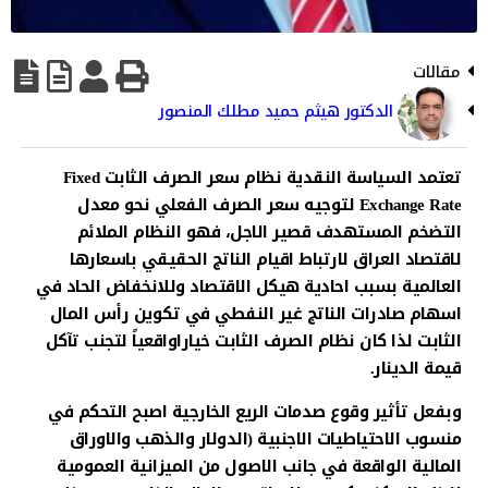
مقالات
الدكتور هيثم حميد مطلك المنصور
تعتمد السياسة النقدية نظام سعر الصرف الثابت Fixed
Exchange Rate لتوجيه سعر الصرف الفعلي نحو معدل
التضخم المستهدف قصير الاجل، فهو النظام الملائم
لاقتصاد العراق لارتباط اقيام الناتج الحقيقي باسعارها
العالمية بسبب احادية هيكل الاقتصاد وللانخفاض الحاد في
اسهام صادرات الناتج غير النفطي في تكوين رأس المال
الثابت لذا كان نظام الصرف الثابت خياراواقعياً لتجنب تآكل
قيمة الدينار.
وبفعل تأثير وقوع صدمات الريع الخارجية اصبح التحكم في
منسوب الاحتياطيات الاجنبية (الدولار والذهب والاوراق
المالية الواقعة في جانب الاصول من الميزانية العمومية