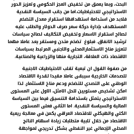
البحت، وبما يعمق من تخفيض العجز الحكومي وتعزيز الدور
الاستراتيجي للاحتياطيات.اما من جانب السياسة النقدية
فلابد من استدامة استهدافها استقرار معدل التضخم
المستهدف بإدارة حركة سعر صرف الدولار والطلب عليه
لصالح استقرار الاسعار وتخفيض التكاليف لصالح سياسات
ترشيد الانفاق. فبلوغ تضخم متدن ومستقر يعد عاملا مهما
لتعزيز مناخ الاستثمارالمحلي والاجنبي المرتبط بسياسات
الاقتصاد ذات العلاقة، التجارية منها والزراعية والصناعية.
من صفوة القول ان تبعية تقلب الاحتياطيات الاجنبية
للصدمات الخارجية سيبقى عاملا مقيدا لقدرة الاقتصاد
الوطني على التصدي للتضخم ودعم مناخ الاستثمار. لذا
امكن تشخيص مستويين للحل الامثل، الاول على المستوى
الاستراتيجي يتمثل باستدامة التنسيق فيما بين السياسة
المالية والسياسة النقدية. اما الثاني فعلى المستوى
الكلي والهيكلي للاقتصاد العراقي يكمن في معالجة ريعية
الاقتصاد من خلال تلبية متطلبات زيادة اسهام الناتج
المحلي الإجمالي غير النفطي بشكل تدريجي لمواجهة