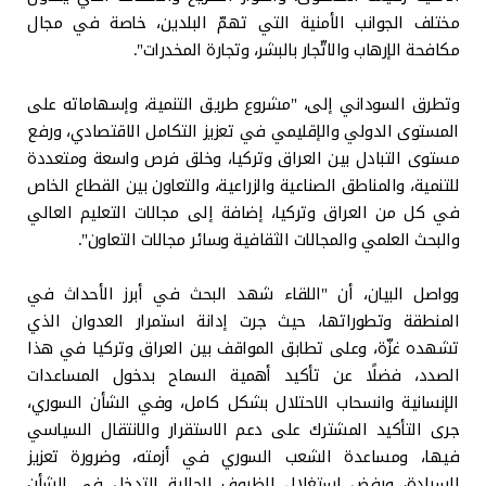
مختلف الجوانب الأمنية التي تهمّ البلدين، خاصة في مجال
مكافحة الإرهاب والاتّجار بالبشر، وتجارة المخدرات".
وتطرق السوداني إلى، "مشروع طريق التنمية، وإسهاماته على
المستوى الدولي والإقليمي في تعزيز التكامل الاقتصادي، ورفع
مستوى التبادل بين العراق وتركيا، وخلق فرص واسعة ومتعددة
للتنمية، والمناطق الصناعية والزراعية، والتعاون بين القطاع الخاص
في كل من العراق وتركيا، إضافة إلى مجالات التعليم العالي
والبحث العلمي والمجالات الثقافية وسائر مجالات التعاون".
وواصل البيان، أن "اللقاء شهد البحث في أبرز الأحداث في
المنطقة وتطوراتها، حيث جرت إدانة استمرار العدوان الذي
تشهده غزّة، وعلى تطابق المواقف بين العراق وتركيا في هذا
الصدد، فضلًا عن تأكيد أهمية السماح بدخول المساعدات
الإنسانية وانسحاب الاحتلال بشكل كامل، وفي الشأن السوري،
جرى التأكيد المشترك على دعم الاستقرار والانتقال السياسي
فيها، ومساعدة الشعب السوري في أزمته، وضرورة تعزيز
السيادة، ورفض استغلال الظروف الحالية للتدخل في الشأن