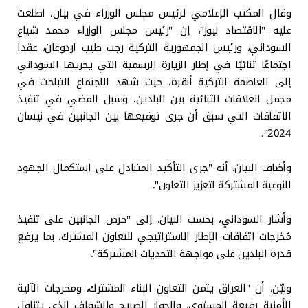
وقال المكتب الإعلامي لرئيس مجلس الوزراء في بيان، اطلعت
عليه "الاقتصاد نيوز"، إن "رئيس مجلس الوزراء محمد شياع
السوداني، ورئيس الجمهورية التركية رجب طيب اردوغان، عقدا
اجتماعًا ثنائيًا في إطار الزيارة الرسمية التي يجريها السوداني
إلى العاصمة التركية أنقرة، حيث شهد الاجتماع التباحث في
مجمل العلاقات الثنائية بين البلدين، وسبل المضي في تنفيذ
الاتفاقات التي سبق أن جرى توقيعها بين الجانبين في نيسان
2024".
وأضاف البيان، أنه "جرى التأكيد المتبادل على استكمال الجهود
النوعية المشتركة لتعزيز التعاون".
وأشار السوداني، بحسب البيان، إلى "حرص الجانبين على تنفيذ
مُخرجات اتفاقات الإطار الاستراتيجي للتعاون المشترك، بما يرفع
قدرة البلدين على مواجهة التحديات المشتركة".
وبيّن، أن "العراق يثمن التعاون البناء المشترك، ومخرجات الآلية
الأمنية رفيعة المستوى، والحوار الصريح والشفاف الذي يتناول