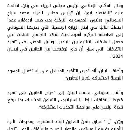
وقال المكتب الإعلامي لرئيس مجلس الوزراء في بيان، اطلعت
عليه "الاقتصاد نيوز"، إن "رئيس مجلس الوزراء محمد شياع
السوداني، ورئيس الجمهورية التركية رجب طيب اردوغان، عقدا
اجتماعًا ثنائيًا في إطار الزيارة الرسمية التي يجريها السوداني
إلى العاصمة التركية أنقرة، حيث شهد الاجتماع التباحث في
مجمل العلاقات الثنائية بين البلدين، وسبل المضي في تنفيذ
الاتفاقات التي سبق أن جرى توقيعها بين الجانبين في نيسان
2024".
وأضاف البيان، أنه "جرى التأكيد المتبادل على استكمال الجهود
النوعية المشتركة لتعزيز التعاون".
وأشار السوداني، بحسب البيان، إلى "حرص الجانبين على تنفيذ
مُخرجات اتفاقات الإطار الاستراتيجي للتعاون المشترك، بما يرفع
قدرة البلدين على مواجهة التحديات المشتركة".
وبيّن، أن "العراق يثمن التعاون البناء المشترك، ومخرجات الآلية
الأمنية رفيعة المستوى، والحوار الصريح والشفاف الذي يتناول