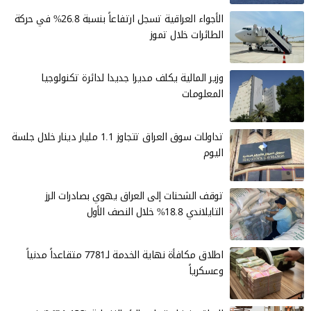
الأجواء العراقية تسجل ارتفاعاً بنسبة 26.8% في حركة
الطائرات خلال تموز
وزير المالية يكلف مديرا جديدا لدائرة تكنولوجيا
المعلومات
تداولات سوق العراق تتجاوز 1.1 مليار دينار خلال جلسة
اليوم
توقف الشحنات إلى العراق يهوي بصادرات الرز
التايلاندي 18.8% خلال النصف الأول
اطلاق مكافأة نهاية الخدمة لـ7781 متقاعداً مدنياً
وعسكرياً