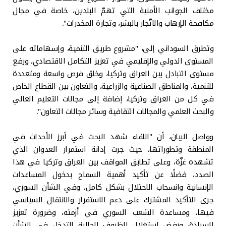
مختلف الجوانب الأمنية التي تهمّ البلدين، خاصة في مجال
مكافحة الإرهاب والاتّجار بالبشر، وتجارة المخدرات".
وتطرق السوداني إلى، "مشروع طريق التنمية، وإسهاماته على
المستوى الدولي والإقليمي في تعزيز التكامل الاقتصادي، ورفع
مستوى التبادل بين العراق وتركيا، وخلق فرص واسعة ومتعددة
للتنمية، والمناطق الصناعية والزراعية، والتعاون بين القطاع الخاص
في كل من العراق وتركيا، إضافة إلى مجالات التعليم العالي
والبحث العلمي والمجالات الثقافية وسائر مجالات التعاون".
وواصل البيان، أن "اللقاء شهد البحث في أبرز الأحداث في
المنطقة وتطوراتها، حيث جرت إدانة استمرار العدوان الذي
تشهده غزّة، وعلى تطابق المواقف بين العراق وتركيا في هذا
الصدد، فضلًا عن تأكيد أهمية السماح بدخول المساعدات
الإنسانية وانسحاب الاحتلال بشكل كامل، وفي الشأن السوري،
جرى التأكيد المشترك على دعم الاستقرار والانتقال السياسي
فيها، ومساعدة الشعب السوري في أزمته، وضرورة تعزيز
السيادة، ورفض استغلال الظروف الحالية للتدخل في الشأن