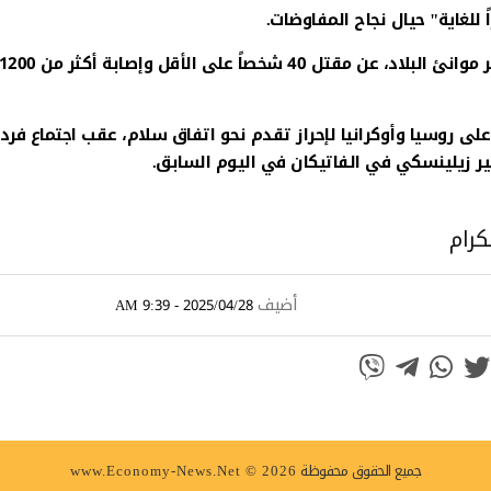
ً للغاية" حيال نجاح المفاوضات.
وفي إيران أيضاً، أسفر انفجار قوي في ميناء بندر عباس، أكبر موانئ البلاد، عن مقتل 40 شخصاً على الأقل وإصابة أكثر من
 روسيا وأوكرانيا لإحراز تقدم نحو اتفاق سلام، عقب اجتماع فرد
ير زيلينسكي في الفاتيكان في اليوم السابق.
كرام
أضيف
2025/04/28 - 9:39 AM
جميع الحقوق محفوظة
www.Economy-News.Net © 2026