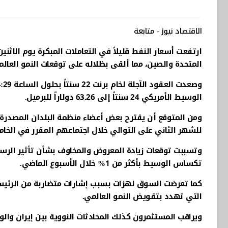
الاقتصاد نيوز - متابعة
ارتفعت أسعار النفط قليلاً في التعاملات المبكرة يوم الاثني
المتحدة والصين، مما ألقى بظلاله على توقعات النمو العال
الوسيط الأمريكي 24 سنتاً إلى 63.26 دولاراً للبرميل.
ومن المتوقع أن يقترح بعض أعضاء منظمة البلدان المصدرة ل
للشهر الثاني على التوالي خلال اجتماعهم المقرر في الخامس
وتسببت توقعات زيادة المعروض والمخاوف بشأن تأثير الرسو
تكساس الوسيط بأكثر من 1% خلال الأسبوع الماضي.
كما تعرضت السوق لهزات بسبب إشارات متضاربة من الرئيس 
التي تهدد بتقويض النمو العالمي.
ويراقب المستثمرون كذلك المحادثات النووية بين إيران وال