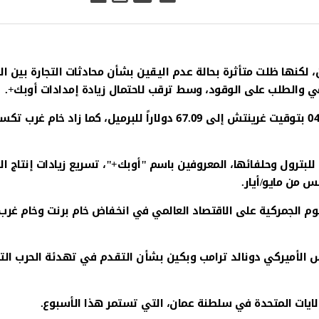
ن، لكنها ظلت متأثرة بحالة عدم اليقين بشأن محادثات التجارة بين ال
مي والطلب على الوقود، وسط ترقب لاحتمال زيادة إمدادات أوبك+.
وصعدت العقود الآجلة لخام برنت 22 سنتاً بحلول الساعة 04:29 بتوقيت غرينتش إلى 67.09 دولاراً للبرميل، كما زاد خا
لبترول وحلفائها، المعروفين باسم "أوبك+"، تسريع زيادات إنتاج ا
 من مايو/أيار.
م الجمركية على الاقتصاد العالمي في انخفاض خام برنت وخام غرب
الأميركي دونالد ترامب وبكين بشأن التقدم في تهدئة الحرب التج
ولايات المتحدة في سلطنة عمان، التي تستمر هذا الأسبوع.