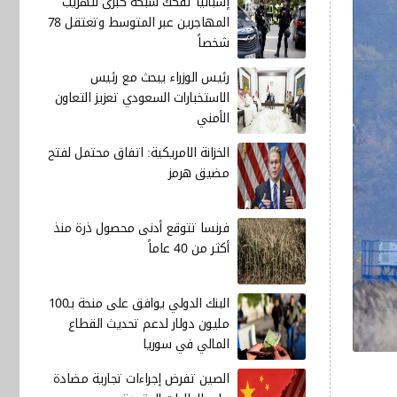
إسبانيا تفكك شبكة كبرى لتهريب
المهاجرين عبر المتوسط وتعتقل 78
شخصاً
رئيس الوزراء يبحث مع رئيس
الاستخبارات السعودي تعزيز التعاون
الأمني
الخزانة الامريكية: اتفاق محتمل لفتح
مضيق هرمز
فرنسا تتوقع أدنى محصول ذرة منذ
أكثر من 40 عاماً
البنك الدولي يوافق على منحة بـ100
مليون دولار لدعم تحديث القطاع
المالي في سوريا
الصين تفرض إجراءات تجارية مضادة