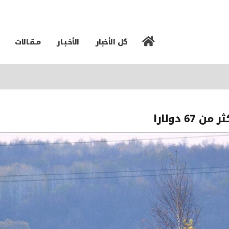
كل الأخبار
الأخـبـار
مـقـالات
 دولارا