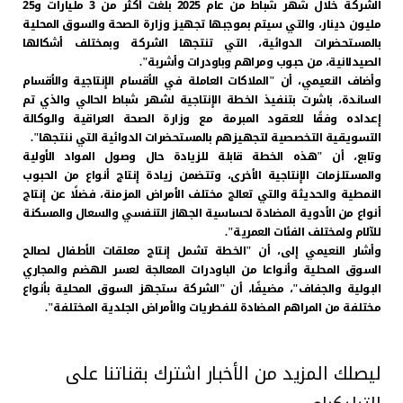
الشركة خلال شهر شباط من عام 2025 بلغت أكثر من 3 مليارات و25
مليون دينار، والتي سيتم بموجبها تجهيز وزارة الصحة والسوق المحلية
بالمستحضرات الدوائية، التي تنتجها الشركة وبمختلف أشكالها
الصيدلانية، من حبوب ومراهم وباودرات وأشربة".
وأضاف النعيمي، أن "الملاكات العاملة في الأقسام الإنتاجية والأقسام
الساندة، باشرت بتنفيذ الخطة الإنتاجية لشهر شباط الحالي والذي تم
إعداده وفقًا للعقود المبرمة مع وزارة الصحة العراقية والوكالة
التسويقية التخصصية لتجهيزهم بالمستحضرات الدوائية التي ننتجها".
وتابع، أن "هذه الخطة قابلة للزيادة حال وصول المواد الأولية
والمستلزمات الإنتاجية الأخرى، وتتضمن زيادة إنتاج أنواع من الحبوب
النمطية والحديثة والتي تعالج مختلف الأمراض المزمنة، فضلًا عن إنتاج
أنواع من الأدوية المضادة لحساسية الجهاز التنفسي والسعال والمسكنة
للآلام ولمختلف الفئات العمرية".
وأشار النعيمي إلى، أن "الخطة تشمل إنتاج معلقات الأطفال لصالح
السوق المحلية وأنواعا من الباودرات المعالجة لعسر الهضم والمجاري
البولية والجفاف"، مضيفًا، أن "الشركة ستجهز السوق المحلية بأنواع
مختلفة من المراهم المضادة للفطريات والأمراض الجلدية المختلفة".
ليصلك المزيد من الأخبار اشترك بقناتنا على