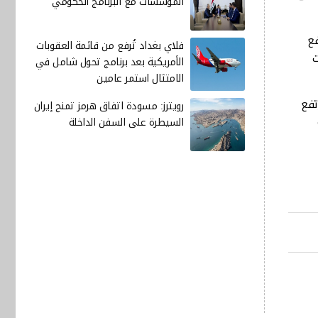
المؤسسات مع البرنامج الحكومي
سبة 0.6 %، فيما ارتفع
فلاي بغداد تُرفع من قائمة العقوبات
يما ارتفعت
الأمريكية بعد برنامج تحول شامل في
الامتثال استمر عامين
 كما ارتفع مؤشر شنغهاي المجمع بنسبة 0.5%. وارتفع
رويترز: مسودة اتفاق هرمز تمنح إيران
السيطرة على السفن الداخلة