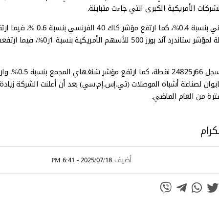
شركات الأمريكية الكبرى التي جاءت متباينة.
وفي مستهل التعاملات الأوروبية اليوم، ارتفع مؤشر داكس الألماني بنسبة 0.4%، كما ارتفع مؤشر كاك 40 الفرنسي بن
مؤشر فوتسي 100 البريطاني بنسبة 0.2% . وارتفعت العقود الآجلة لمؤشر ستاندرد آند بورز 500 للأسهم الأمريكية بنسبة 1ر0%، ف
وفي آسيا ارتفع مؤشر هانج سينج في هونج كونج بنسبة 1.2% ليسجل 66ر24825 نقطة،
ل ارتفاع سهم شركة تايوان لصناعة أشباه الموصلات (تي.إس.إم.سي) بعد أن أعلنت الشركة زيادة
كرام
أضيف
2025/07/18 - 6:41 PM