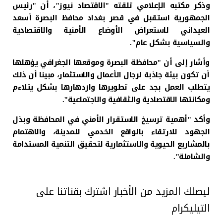
وذكر مكتبه الإعلامي تلقته "الاقتصاد نيوز"، أن "رئيس
الجمهورية استقبل في قصر بغداد محافظ البصرة أسعد
العيداني لاستعراض الأوضاع الأمنية والاقتصادية
والسياسية بشكل عام".
وأشار إلى أن "محافظة البصرة وموقعها الجغرافي يؤهلها
أن تكون بيئة جاذبة لرجال الأعمال والاستثمار، مبينا أن ذلك
يتطلب العمل بجد على تطويرها وازدهارها بشكل يتلاءم
ومكانتها الاقتصادية والثقافية والاجتماعية".
وأكد "أهمية ترسيخ الاستقرار الأمني في المحافظة وبذل
الجهود للارتقاء بالواقع الخدمي للمدينة، والاهتمام
بالمشاريع الحيوية والاستثمارية لتحقيق التنمية المستدامة
والشاملة".
ليصلك المزيد من الأخبار اشترك بقناتنا على
التيليكرام