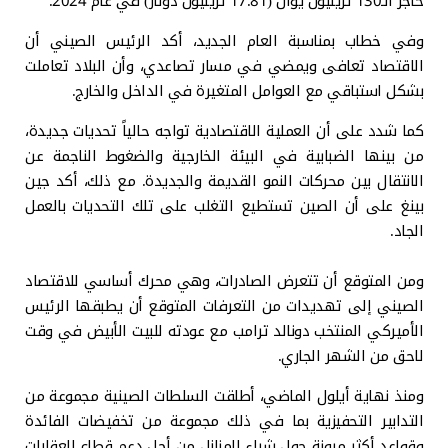
حاجز الـ130 تريليون يوان (17.81 تريليون دولار) في عام 2024.
وفي خطاب بمناسبة العام الجديد، أكد الرئيس الصيني أن
الاقتصاد تعافى ويمضي في مسار تصاعدي، وأن البلاد تعاملت
بشكل استباقي مع العوامل المتغيرة في الداخل والخارج.
كما شدد على أن العملية الاقتصادية تواجه حالياً تحديات جديدة،
من بينها الضبابية في البيئة الخارجية والضغوط الناجمة عن
الانتقال بين محركات النمو القديمة والجديدة. مع ذلك، أكد جين
بينغ على أن الصين تستطيع التغلب على تلك التحديات بالعمل
الجاد.
ومن المتوقع أن تتعرض الصادرات، وهي محرك أساسي للاقتصاد
الصيني إلى تهديدات من التعرفات المتوقع أن يطبقها الرئيس
الأميركي المنتخب دونالد ترامب مع عودته للبيت الأبيض في وقت
لاحق من الشهر الجاري.
ومنذ نهاية أيلول الماضي، أطلقت السلطات الصينية مجموعة من
التدابير التحفيزية بما في ذلك مجموعة من تخفيضات الفائدة
وقواعد أكثر مرونة حول شراء المنازل من أجل دعم قطاع العقارات