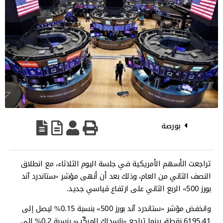
بورصة
تراجعت الأسهم الأمريكية في جلسة اليوم الثلاثاء، مع انطلاق
النصف الثاني من العام، وذلك بعد أن أنهى مؤشر «ستاندرد آند
بورز 500» الربع الثاني على ارتفاع قياسي جديد.
وانخفض مؤشر «ستاندرد آند بورز 500» بنسبة 0.15% ليصل إلى
6195.41 نقطة، بينما تراجع «ناسداك المركّب» بنسبة 0.2% إلى