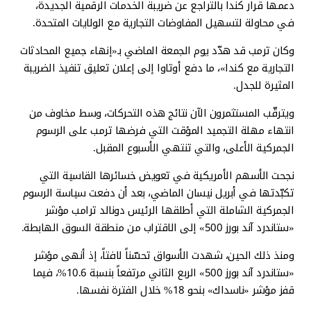
دعمها قرار كندا بالتراجع عن ضريبة الخدمات الرقمية الجديدة،
في محاولة لتسهيل المفاوضات التجارية مع الولايات المتحدة.
وكان ترمب قد هدّد يوم الجمعة الماضي بـ«إنهاء جميع المحادثات
التجارية مع كندا»، ما دفع أوتاوا إلى إعلان تعليق تنفيذ الضريبة
المثيرة للجدل.
ويترقّب المستثمرون الآن نتائج هذه التحركات، وسط مخاوف من
انتهاء مهلة التجميد المؤقت التي فرضها ترمب على الرسوم
الجمركية الأعلى، والتي تنتهي الأسبوع المقبل.
نجحت الأسهم الأمريكية في تعويض خسائرها القاسية التي
تكبّدتها في أبريل نيسان الماضي، بعد أن دفعت سياسة الرسوم
الجمركية الشاملة التي أطلقها الرئيس دونالد ترامب مؤشر
«ستاندرد آند بورز 500» إلى الاقتراب من منطقة السوق الهابطة.
ومنذ ذلك الحين، شهدت الأسواق تحسّناً لافتاً، إذ أنهى مؤشر
«ستاندرد آند بورز 500» الربع الثاني مرتفعاً بنسبة 10.6%، فيما
قفز مؤشر «ناسداك» بنحو 18% خلال الفترة نفسها.