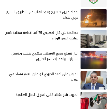
إخماد حريق صهريج وقود انقلب على الطريق السريع
غربي بغداد
محافظة ذي قار: تخصيص 75 ألف قطعة سكنية ضمن
مبادرة رئيس الوزراء
النار تقطع سريع الشعلة.. صهريج ينقلب ويشعل
السيارات وانفجارات تهز الطريق
القبض على أحمد الجبوري أبو مازن بتهم فساد في
بغداد
الحروب تنذر بشتاء قاسٍ لسوق الديزل العالمية