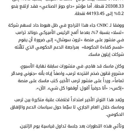
20308.33 نقطة. أما مؤشر «داو جونز الصناعي» فقد ارتفع بنحو
0.2% إلى 44193.45 نقطة.
ووفقا لـ CNBC جاء هذا التراجع في ظل هبوط حاد لسهم شركة
«تسلا» بنسبة 7%، بعدما ألمح الرئيس الأميركي دونالد ترامب
في منشور على منصة «تروث سوشال» إلى ضرورة أن يقوم
«قسم كفاءة الحكومة» بمراجعة الدعم الحكومي الذي تلقّته
شركات إيلون ماسك.
وكان ماسك قد هاجم، في منشورات سابقة نهاية الأسبوع،
مشروع قانون ضخم اقترحه ترمب، واصفاً إياه بأنه «جنوني ومدمّر
تماماً». ورداً على منشور ترمب الأخير، كتب ماسك على منصة
«إكس»: «أنا حرفياً أقول: أوقفوا كل شيء. الآن».
ويُعد هذا التوتر الأخير امتداداً لخلافات علنية متكررة بين ترمب
وماسك خلال العام الجاري، لا سيّما حول سياسات الدعم والإنفاق
الحكومي.
وتأتي هذه التطورات بعد جلسة تداول قياسية يوم الإثنين،