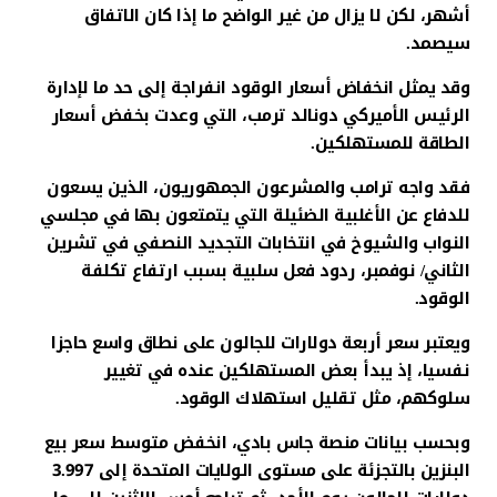
أشهر، لكن لا يزال من غير الواضح ما إذا كان الاتفاق
سيصمد.
وقد يمثل انخفاض أسعار الوقود انفراجة إلى حد ما لإدارة
الرئيس الأميركي دونالد ترمب، التي وعدت بخفض أسعار
الطاقة للمستهلكين.
فقد واجه ترامب والمشرعون الجمهوريون، الذين يسعون
للدفاع عن الأغلبية الضئيلة التي يتمتعون بها في مجلسي
النواب والشيوخ في انتخابات التجديد النصفي في تشرين
الثاني/ نوفمبر، ردود فعل سلبية بسبب ارتفاع تكلفة
الوقود.
ويعتبر سعر أربعة دولارات للجالون على نطاق واسع حاجزا
نفسيا، إذ يبدأ بعض المستهلكين عنده في تغيير
سلوكهم، مثل تقليل استهلاك الوقود.
وبحسب بيانات منصة جاس بادي، انخفض متوسط سعر بيع
البنزين بالتجزئة على مستوى الولايات المتحدة إلى 3.997