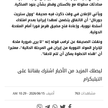
محادثات مطولة مع باكستان وقطر بشأن بنود المذكرة.
ويأتي الإعلان في وقت ذكرت فيه صحيفة "وول ستريت
جورنال" أن الاتفاق يتضمن تعهدا إيرانيا بعدم امتلاك
أسلحة نووية، وإعادة فتح مضيق هرمز فورا أمام الملاحة
الدولية.
ونقلت الصحيفة عن ترامب قوله إنه "لا يرى ضرورة ملحة
لإخراج المواد النووية من إيران في المرحلة الحالية"، معتبرا
أن "هذه الخطوة يمكن أن تتم لاحقا".
ليصلك المزيد من الأخبار اشترك بقناتنا على
التيليكرام
مشاهدات
أضيف
2026/06/15 - 10:29 AM
763