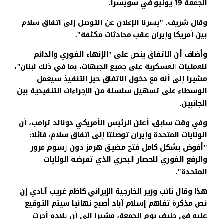
الجمعة 19 يونيو في سويسرا.
وقال شريف: "يسرنا الإعلان عن التوصل إلى اتفاق سلام
بين أمريكا وإيران عقب محادثات مكثفة".
وأضاف أن الاتفاق ينص على "الإنهاء الفوري والدائم
للعمليات العسكرية على جميع الجبهات، بما في ذلك لبنان"،
مشيرا إلى أنه مع دخول الاتفاق حيز التنفيذ سيعمل
الوسطاء على تسهيل سلسلة من الإجراءات التنفيذية بين
الجانبين.
وفي وقت سابق، أعلن الرئيس الأمريكي دونالد ترامب، أن
الولايات المتحدة وإيران توصلتا إلى اتفاق سلام، قائلا:
"أفوض بشكل كامل فتح مضيق هرمز دون رسوم مرور
والرفع الفوري للحصار البحري الذي تفرضه الولايات
المتحدة".
هذا وقال نائب وزير الخارجية الإيراني كاظم غريب آبادي إن
نص مذكرة تفاهم إسلام آباد أصبح نهائيا سيتم التوقيع
عليه في جنيف يوم الجمعة، مشيرا إلى أن بلاده أجرت