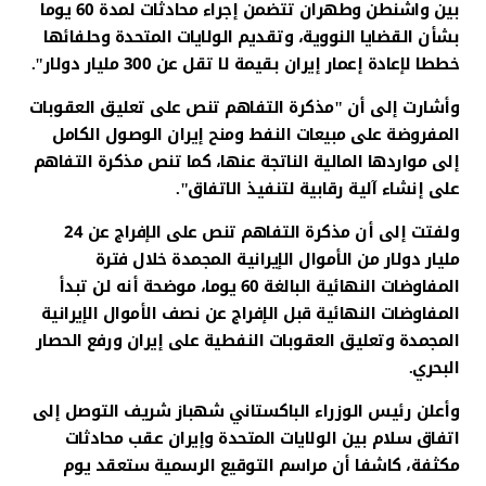
بين واشنطن وطهران تتضمن إجراء محادثات لمدة 60 يوما
بشأن القضايا النووية، وتقديم الولايات المتحدة وحلفائها
خططا لإعادة إعمار إيران بقيمة لا تقل عن 300 مليار دولار".
وأشارت إلى أن "مذكرة التفاهم تنص على تعليق العقوبات
المفروضة على مبيعات النفط ومنح إيران الوصول الكامل
إلى مواردها المالية الناتجة عنها، كما تنص مذكرة التفاهم
على إنشاء آلية رقابية لتنفيذ الاتفاق".
ولفتت إلى أن مذكرة التفاهم تنص على الإفراج عن 24
مليار دولار من الأموال الإيرانية المجمدة خلال فترة
المفاوضات النهائية البالغة 60 يوما، موضحة أنه لن تبدأ
المفاوضات النهائية قبل الإفراج عن نصف الأموال الإيرانية
المجمدة وتعليق العقوبات النفطية على إيران ورفع الحصار
البحري.
وأعلن رئيس الوزراء الباكستاني شهباز شريف التوصل إلى
اتفاق سلام بين الولايات المتحدة وإيران عقب محادثات
مكثفة، كاشفا أن مراسم التوقيع الرسمية ستعقد يوم