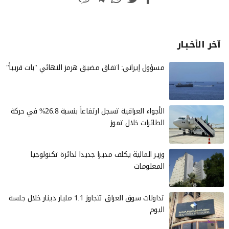
آخر الأخـبـار
مسؤول إيراني: اتفاق مضيق هرمز النهائي "بات قريباً"
الأجواء العراقية تسجل ارتفاعاً بنسبة 26.8% في حركة
الطائرات خلال تموز
وزير المالية يكلف مديرا جديدا لدائرة تكنولوجيا
المعلومات
تداولات سوق العراق تتجاوز 1.1 مليار دينار خلال جلسة
اليوم