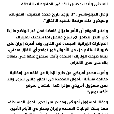
المبدئي وأبدت "حسن نية" في المفاوضات اللاحقة.
وقال الدبلوماسي: "لا يوجد تاريخ محدد لتخفيف العقوبات،
وسيكون ذلك مرتبطا بتنفيذ الاتفاق".
واعتبر الموقع أن الأمر ما يزال غامضا: فمن غير الواضح ما إذا
كان النص يتضمن أي شرح مفصل لما سيحدث لمليارات
الدولارات الإيرانية المجمدة في الخارج. وقد أصرت إيران على
ضرورة استلام جزء من الأموال فور توقيع أي اتفاق مبدئي،
بينما صرحت الولايات المتحدة بأنها ستفرج عنها على دفعات
بناء على مدى الالتزام.
وأعرب مصدر أمريكي من خارج الإدارة عن قلقه من إمكانية
معالجة مسألة الأموال المجمدة في اتفاق جانبي سري. وقد
نفى مسؤول أمريكي مؤخرا هذا الاحتمال لموقع
"أكسيوس".
ووفقا لمسؤول أمريكي ومصدر من إحدى الدول الوسيطة،
فقد بحثت الولايات المتحدة وإيران وقطر في الأيام الأخيرة