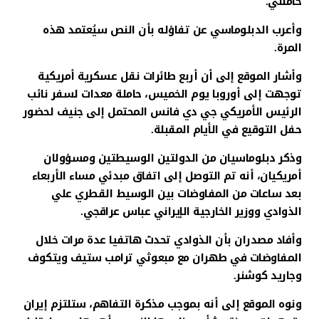
خامنئي.
وأعرب الدبلوماسي عن تفاؤله بأن النص سيُعتمد هذه
المرة.
وأشار الموقع إلى أن أربع طائرات نقل عسكرية أمريكية
توجهت إلى أوروبا يوم الخميس، حاملة معدات لسفر نائب
الرئيس الأمريكي جي دي فانس المحتمل إلى جنيف لحضور
حفل التوقيع في الأيام المقبلة.
وذكر دبلوماسيان من الدولتين الوسيطتين ومسؤولان
أمريكيان، أنه تم التوصل إلى اتفاق مبدئي مساء الأربعاء
بعد ساعات من المفاوضات بين الوسيط القطري علي
الذوادي ووزير الخارجية الإيراني عباس عراقجي.
وأفاد مصدران بأن الذوادي تحدث هاتفيا عدة مرات خلال
المفاوضات في طهران مع مبعوثي ترامب ستيف ويتكوف
وجاريد كوشنر.
ونوه الموقع إلى أنه بموجب مذكرة التفاهم، ستلتزم إيران