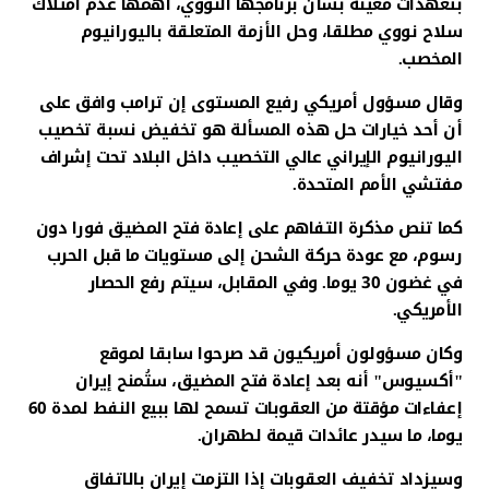
بتعهدات معينة بشأن برنامجها النووي، أهمها عدم امتلاك
سلاح نووي مطلقا، وحل الأزمة المتعلقة باليورانيوم
المخصب.
وقال مسؤول أمريكي رفيع المستوى إن ترامب وافق على
أن أحد خيارات حل هذه المسألة هو تخفيض نسبة تخصيب
اليورانيوم الإيراني عالي التخصيب داخل البلاد تحت إشراف
مفتشي الأمم المتحدة.
كما تنص مذكرة التفاهم على إعادة فتح المضيق فورا دون
رسوم، مع عودة حركة الشحن إلى مستويات ما قبل الحرب
في غضون 30 يوما. وفي المقابل، سيتم رفع الحصار
الأمريكي.
وكان مسؤولون أمريكيون قد صرحوا سابقا لموقع
"أكسيوس" أنه بعد إعادة فتح المضيق، ستُمنح إيران
إعفاءات مؤقتة من العقوبات تسمح لها ببيع النفط لمدة 60
يوما، ما سيدر عائدات قيمة لطهران.
وسيزداد تخفيف العقوبات إذا التزمت إيران بالاتفاق