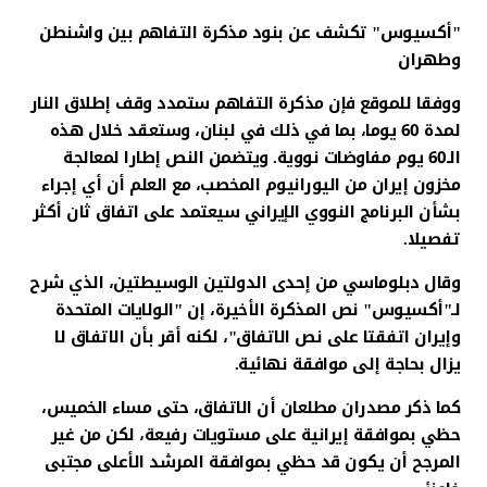
"أكسيوس" تكشف عن بنود مذكرة التفاهم بين واشنطن
وطهران
ووفقا للموقع فإن مذكرة التفاهم ستمدد وقف إطلاق النار
لمدة 60 يوما، بما في ذلك في لبنان، وستعقد خلال هذه
الـ60 يوم مفاوضات نووية. ويتضمن النص إطارا لمعالجة
مخزون إيران من اليورانيوم المخصب، مع العلم أن أي إجراء
بشأن البرنامج النووي الإيراني سيعتمد على اتفاق ثان أكثر
تفصيلا.
وقال دبلوماسي من إحدى الدولتين الوسيطتين، الذي شرح
لـ"أكسيوس" نص المذكرة الأخيرة، إن "الولايات المتحدة
وإيران اتفقتا على نص الاتفاق"، لكنه أقر بأن الاتفاق لا
يزال بحاجة إلى موافقة نهائية.
كما ذكر مصدران مطلعان أن الاتفاق، حتى مساء الخميس،
حظي بموافقة إيرانية على مستويات رفيعة، لكن من غير
المرجح أن يكون قد حظي بموافقة المرشد الأعلى مجتبى