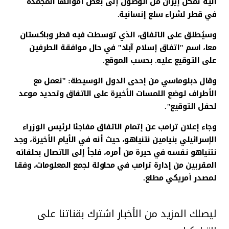
آلية تمكن إيران من الوصول إلى بعض أموالها المجمدة
في قطر لشراء سلع إنسانية.
وسيُطلق على الاتفاق، الذي توسطت فيه قطر وباكستان
معا، اسم "اتفاق إسلام آباد" في حال موافقة الطرفين
على التوقيع عليه. بحسب الموقع.
وقال دبلوماسي من إحدى الدول الوسيطة: "نعمل مع
الأطراف لوضع اللمسات الأخيرة على الاتفاق وتحديد موعد
لحفل التوقيع".
وجاء إعلان ترامب عن إتمام الاتفاق مفاجئا لرئيس الوزراء
الإسرائيلي بنيامين نتنياهو، حيث أنه في الأيام الأخيرة، وجد
نتنياهو نفسه في حيرة من أمره، فلجأ إلى الاتصال بحلفائه
المقربين من إدارة ترامب في محاولة لجمع المعلومات، وفقا
لمصدر أمريكي مطلع.
ليصلك المزيد من الأخبار اشترك بقناتنا على