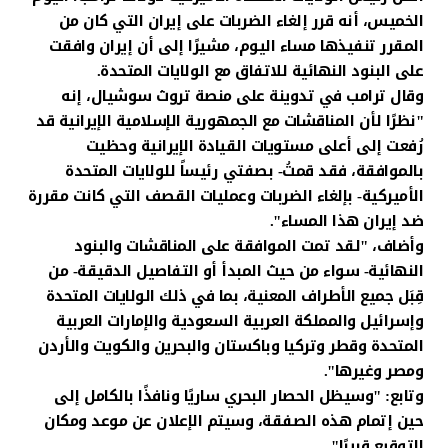
الخميس، أنه قرر إلغاء الضربات على إيران التي كان من
المقرر تنفيذها مساء اليوم، مشيرًا إلى أن إيران وافقت
على البنود النهائية للاتفاق مع الولايات المتحدة.
وقال ترامب في تدوينة على منصة تروث سوشيال، إنه
"نظرًا لأن المناقشات مع الجمهورية الإسلامية الإيرانية قد
رُفعت إلى أعلى مستويات القيادة الإيرانية وحظيت
بالموافقة، فقد قمتُ- بصفتي رئيساً للولايات المتحدة
الأميركية- بإلغاء الضربات وعمليات القصف التي كانت مقررة
ضد إيران هذا المساء".
وأضاف، "لقد تمت الموافقة على المناقشات والبنود
النهائية- سواء من حيث المبدأ أو التفاصيل الدقيقة- من
قِبَل جميع الأطراف المعنية، بما في ذلك الولايات المتحدة
وإسرائيل والمملكة العربية السعودية والإمارات العربية
المتحدة وقطر وتركيا وباكستان والبحرين والكويت والأردن
ومصر وغيرها".
وتابع: "وسيظل الحصار البحري ساريًا ونافذًا بالكامل إلى
حين إتمام هذه الصفقة، وسيتم الإعلان عن موعد ومكان
التوقيع قريبًا".