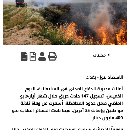
محليات
الاقتصاد نيوز - بغداد
أعلنت مديرية الدفاع المدني في السليمانية، اليوم
الخميس، تسجيل 147 حادث حريق خلال شهر أيار/مايو
الماضي ضمن حدود المحافظة، أسفرت عن وفاة ثلاثة
مواطنين وإصابة 35 آخرين، فيما بلغت الخسائر المادية نحو
400 مليون دينار.
ووفقاً لإحصائية رسمية، استجابت فرق الدفاع المدني خلال