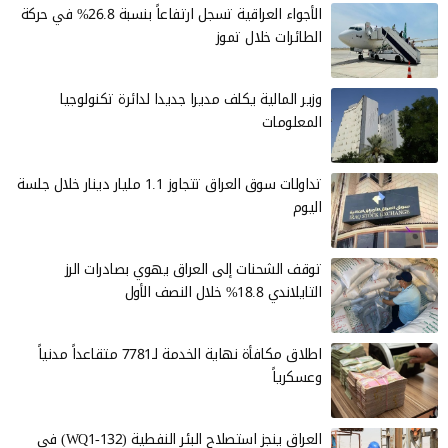
الأجواء العراقية تسجل ارتفاعاً بنسبة 26.8% في حركة
الطائرات خلال تموز
وزير المالية يكلف مديرا جديدا لدائرة تكنولوجيا
المعلومات
تداولات سوق العراق تتجاوز 1.1 مليار دينار خلال جلسة
اليوم
توقف الشحنات إلى العراق يهوي بصادرات الرز
التايلاندي 18.8% خلال النصف الأول
اطلاق مكافأة نهاية الخدمة لـ7781 متقاعداً مدنياً
وعسكرياً
العراق ينجز استصلاح البئر النفطية (WQ1-132) في