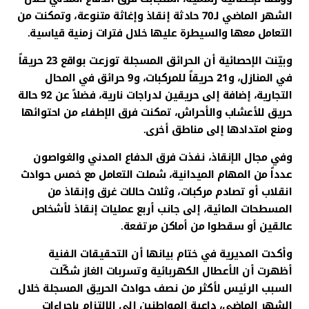
الشهر الماضي لـ70 حادثة إنقاذ وإغاثة متنوعة، وتمكنت من
التعامل معها والسيطرة عليها خلال فترات زمنية قياسية.
وبيّنت الإحصائية أن الحرائق المسجلة توزعت بواقع 23 حريقاً
في المنازل، و21 حريقاً للمركبات، و9 حرائق في المحال
التجارية، إضافة إلى حريقين لدراجات نارية، فضلاً عن 92 حالة
حريق للأعشاب والأحراش، تمكنت فرق الإطفاء من احتوائها
ومنع امتدادها إلى مناطق أخرى.
وفي مجال الإنقاذ، نفذت فرق الدفاع المدني والغواصون
عدداً من المهام الميدانية، شملت التعامل مع خمس حوادث
انقلاب أو تصادم مركبات، وثلاث حالات غرق وإنقاذ من
المسطحات المائية، إلى جانب أربع عمليات إنقاذ لأشخاص
عالقين أو سقطوا من أماكن مرتفعة.
وأكدت المديرية في ختام بيانها أن التحقيقات الفنية
أظهرت أن الأعطال الكهربائية وتسربات الغاز شكّلت
السبب الرئيس لأكثر من نصف حوادث الحريق المسجلة خلال
الشهر الماضي، داعية المواطنين إلى الالتزام بإجراءات