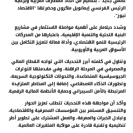
عالمي جديد"، بتنظيم من اتحاد المصارف العربية وبرعاية
الرئيس الفرنسي إيمانويل ماكرون وحضرتها "الاقتصاد
نيوز".
وشدد ديلامار على أهمية مواصلة الاستثمار في مشاريع
البنية التحتية والتنمية الإقليمية، باعتبارها من المحركات
الرئيسية للنمو الاقتصادي، وأداة فعالة لتعزيز التكامل بين
الأسواق العربية والأوروبية.
وتناول في كلمته أبرز التحديات التي تواجه القطاع المالي
والمصرفي في المرحلة الراهنة، وفي مقدمتها التوترات
الجيوسياسية المتصاعدة، والتحولات التكنولوجية السريعة،
وتطورات الذكاء الاصطناعي، إضافة إلى المخاطر المتزايدة
المرتبطة بالأمن السيبراني وحماية الأنظمة المالية الرقمية.
وأكد أن مواجهة هذه التحديات تتطلب تعزيز الحوار
والتنسيق المستمر بين المؤسسات المصرفية والاقتصادية،
وتبادل الخبرات والمعرفة، والعمل المشترك على تطوير أطر
تنظيمية وتقنية قادرة على مواكبة المتغيرات العالمية.