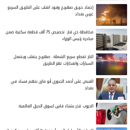
إخماد حريق صهريج وقود انقلب على الطريق السريع
غربي بغداد
محافظة ذي قار: تخصيص 75 ألف قطعة سكنية ضمن
مبادرة رئيس الوزراء
النار تقطع سريع الشعلة.. صهريج ينقلب ويشعل
السيارات وانفجارات تهز الطريق
القبض على أحمد الجبوري أبو مازن بتهم فساد في
بغداد
الحروب تنذر بشتاء قاسٍ لسوق الديزل العالمية