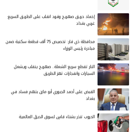
إخماد حريق صهريج وقود انقلب على الطريق السريع
غربي بغداد
محافظة ذي قار: تخصيص 75 ألف قطعة سكنية ضمن
مبادرة رئيس الوزراء
النار تقطع سريع الشعلة.. صهريج ينقلب ويشعل
السيارات وانفجارات تهز الطريق
القبض على أحمد الجبوري أبو مازن بتهم فساد في
بغداد
الحروب تنذر بشتاء قاسٍ لسوق الديزل العالمية