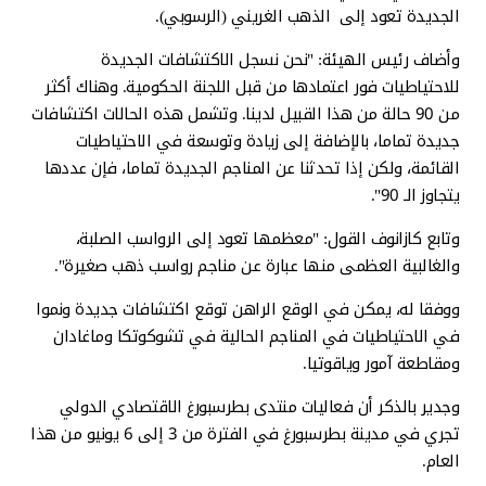
الجديدة تعود إلى الذهب الغريني (الرسوبي).
وأضاف رئيس الهيئة: "نحن نسجل الاكتشافات الجديدة
للاحتياطيات فور اعتمادها من قبل اللجنة الحكومية. وهناك أكثر
من 90 حالة من هذا القبيل لدينا. وتشمل هذه الحالات اكتشافات
جديدة تماما، بالإضافة إلى زيادة وتوسعة في الاحتياطيات
القائمة، ولكن إذا تحدثنا عن المناجم الجديدة تماما، فإن عددها
يتجاوز الـ 90".
وتابع كازانوف القول: "معظمها تعود إلى الرواسب الصلبة،
والغالبية العظمى منها عبارة عن مناجم رواسب ذهب صغيرة".
ووفقا له، يمكن في الوقع الراهن توقع اكتشافات جديدة ونموا
في الاحتياطيات في المناجم الحالية في تشوكوتكا وماغادان
ومقاطعة آمور وياقوتيا.
وجدير بالذكر أن فعاليات منتدى بطرسبورغ الاقتصادي الدولي
تجري في مدينة بطرسبورغ في الفترة من 3 إلى 6 يونيو من هذا
العام.