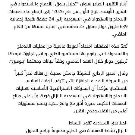
أشار التقرير، الصادر بعنوان "تحليل سوق الاندماج والاستحواذ في
الشرق الأوسط للربع الأول من عام 2026" إلى ارتفاع عدد صفقات
الاندماج والاستحواذ في السعودية إلى 24 صفقة بقيمة إجمالية
689 مليون دولار مقابل 23 صفقة في الفترة نفسها من العام
الماضي.
تُعدّ هذه الصفقات امتداداً لموجة عالمية من عمليات الاندماج
والاستحواذ التي يقوم بها مستثمرو الخليج، والتي تجاوزت قيمتها
تريليون دولار خلال العقد الماضي، وفقاً لبيانات جمعتها "بلومبرغ".
وقال المدير الإداري للشركة جاستن سميث إن هناك قدراً كبيراً
من السيولة النقدية الجاهزة التي تترقب الوقت المناسب
للاستثمار، مؤكداً أن المحركات الاستراتيجية الأساسية لعمليات
الاندماج والاستحواذ في السعودية لا تزال قوية، وأن على صناع
الصفقات التكيف بصورة أكبر مع واقع جديد يتسم بمستويات
أعلى من التقلب وعدم اليقين.
الصناديق السيادية تقود النشاط
لا يزال نشاط الصفقات في الخليج مدعوماً ببرامج التحول