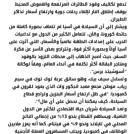
تدفع تكاليف وقود الطائرات المرتفعة والغموض المحيط
بوقف إطلاق النار لإلغاء رحلات جوية وارتفاع أسعار تذاكر
الطيران.
ويشار إلى أن السياحة في آسيا لم تتعاف بصورة كاملة من
جائحة كورونا، والآن، تتعامل الكثير من الدول مع تداعيات
الحرب على إمدادات الطاقة عالمياً والأسعار، التي أثرت على
آسيا أولاً وبصورة أكثر قوة، وتتراجع بعض الأسر عن فكرة
السفر، حيث أصبح الذهاب إلى محطات التزود بالوقود
ومتاجر البقالة أكثر تكلفة في أنحاء العالم، وفقاً لوكالة
"أسوشيتد برس".
وتساءل سيف بيك، وهو سائق عربة توك توك في سيم
رياب، موطن مجمع معبد انجكور وات الذي يعود لقرون في
كمبوديا: "في ظل ارتفاع أسعار البنزين وتراجع قطاع
السياحة، كيف يمكننا أن نحصل على أي مال؟".
وتعد السياحة شريان حياة اقتصادي للكثير من الدول
النامية، ويساهم القطاع بنحو 13% من إجمالي الناتج
المحلي في تايلاند ونحو 9% في فيتنام، كما أنه يعزز ملايين
الوظائف في كمبوديا، ويجلب المسافرون العملة الأجنبية