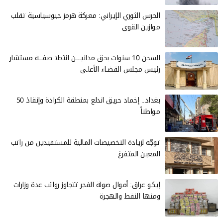
الحرس الثوري الإيراني: معركة هرمز جيوسياسية تقلب
موازين القوى
السجن 10 سنوات بحق مدانيــــن انتحلا صفـــة مستشار
رئيس مجلس القضـاء الأعاـى
بغداد.. إخماد حريق اندلع بمنطقة الكرادة وإنقاذ 50
مواطناً
توجّه لزيادة التخصيصات المالية للمستفيدين من راتب
المعين المتفرغ
إيكو عراق: أموال صولة الفجر تتجاوز رواتب عدة وزارات
ومنها النفط والهجرة