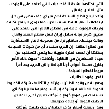
التي تحتاجها بشدة الاقتصاديات التي تعتمد على الواردات
مثل الفلبين ونيبال.
وتعد أرباح قطاع السياحة أهم من أي وقت مضى في ظل
ارتفاعات أسعار النفط بسبب الحرب مما يؤدي لارتفاع تكلفة
واردات الوقود، خاصة في مناطق العالم التي تعتمد على
مضيق هرمز قبالة ساحل إيران لنقل معظم النفط والغاز.
وقالت جيتساي سانتابوترا، من مجموعة لانتاو الاستشارية
في قطاع الطاقة، إن الحرب ستحدد أي من شركات السياحة
يمكنها أن تصمد لفترة طويلة بما يكفي لتستفيد من
عودة المسافرين في النهاية، وأضافت: "حدوث ذلك الأمر
بفارق خمسة أعوام، أولاً الجائحة والآن الحرب، يعد أمراً
مروعاً لقطاع السياحة".
نقص وقود الطائرات
ودفع نقص وقود الطائرات وارتفاع التكاليف شركة الخطوط
الجوية الفيتنامية وشركة إير آسيا ومقرها ماليزيا وكاثاي
باسيفيك في هونغ كونغ وشركات طيران أخرى لتقليص
الرحلات الجوية أو إعادة جدولتها.
وقد ارتفعت أسعار تذاكر الطيران، حيث طبقت شركات