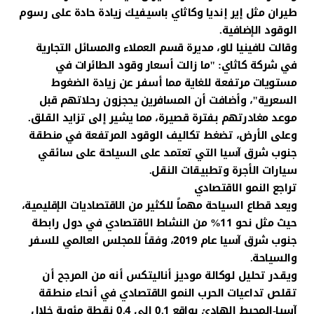
طيران مثل إير إنديا وكاثاي باسيفيك زيادة حادة على رسوم
الوقود الإضافية.
وقالت لافينيا لاو، مديرة قسم العملاء والمسائل التجارية
في شركة كاثاي: "ما زالت أسعار وقود الطائرات في
مستويات مرتفعة للغاية مما أسفر عن زيادة الضغوط
السعرية"، وأضافت أن المسافرين يحجزون رحلاتهم قبل
موعد مغادرتهم بفترة قصيرة، مما يشير إلى تزايد القلق.
وعلى الأرض، تضغط تكاليف الوقود المرتفعة في منطقة
جنوب شرق آسيا التي تعتمد على السياحة على سائقي
سيارات الأجرة وتطبيقات النقل.
تراجع النمو الاقتصادي
ويعد قطاع السياحة مهماً للكثير من الاقتصاديات الإقليمية،
حيث مثل نحو 11% من النشاط الاقتصادي في دول رابطة
جنوب شرق آسيا عام 2019، وفقاً للمجلس العالمي للسفر
والسياحة.
ويقدر تحليل لوكالة موديز أناليتكس أنه من المرجح أن
تقلص تداعيات الحرب النمو الاقتصادي في أنحاء منطقة
آسيا-المحيط الهادئ بواقع 0.1 إلى 0.4 نقطة مئوية خلال