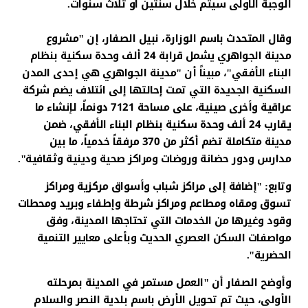
الوجبة الاولى سيتم خلال سنتين او ثلاث سنوات.
وقال المتحدث باسم الوزارة، نبيل الصفار، إن "مشروع
مدينة الجواهري يشمل قرابة 24 ألف وحدة سكنية بنظام
البناء الأفقي"، مبيناً أن "مدينة الجواهري هي إحدى المدن
السكنية الجديدة التي تمت إحالتها إلى ائتلاف يضم شركة
عراقية وأخرى صينية، على مساحة 7121 دونماً، لإنشاء ما
يقارب 24 ألف وحدة سكنية بنظام البناء الأفقي، ضمن
مدينة متكاملة تضم أكثر من 370 مرفقاً خدمياً، ما بين
مدارس ودور حضانة وروضات ومراكز صحية ودينية وثقافية".
وتابع: "إضافة إلى مراكز شباب وأسواق مركزية ومراكز
تسوق ومقاه ومطاعم ومراكز شرطة وإطفاء وبريد ومحطات
وقود وغيرها من الخدمات التي تحتاجها المدينة، وفق
مواصفات السكن العصري الحديث وبأعلى معايير التنمية
الحضرية".
وأوضح الصفار أن "العمل مستمر في المدينة بمرحلته
الأولى، حيث تم تحويل الأرض باسم بلدية النصر والسلام