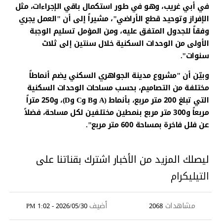
في أبي غريب، وهو في طور استكمال باقي الإجراءات، مثل
الإفراز وتوحيد قطع الأراضي"، مشيراً إلى أن "العمل يجري
وفقاً للجدول المتفق عليه، ومن المؤمل تسليم الوجبة
الأولى من الوحدات السكنية خلال سنتين إلى ثلاث
سنوات".
وبيّن أن "مشروع مدينة الجواهري السكني يضم أنماطاً
مختلفة من التصاميم، بحسب مساحات الوحدات السكنية
التي تبلغ 200 متر مربع، بأنماط (A وB وC وD)، و250 متراً
مربعاً و300 متر مربع بنمطين مختلفين لكل مساحة، فضلاً
عن فلل فاخرة بمساحة 600 متر مربع".
ليصلك المزيد من الأخبار اشترك بقناتنا على
التيليكرام
مشاهدات
أضيف
2026/05/30 - 1:02 PM
2068