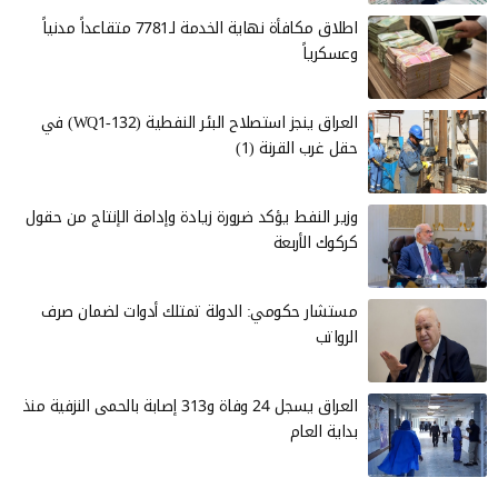
اطلاق مكافأة نهاية الخدمة لـ7781 متقاعداً مدنياً
وعسكرياً
العراق ينجز استصلاح البئر النفطية (WQ1-132) في
حقل غرب القرنة (1)
وزير النفط يؤكد ضرورة زيادة وإدامة الإنتاج من حقول
كركوك الأربعة
مستشار حكومي: الدولة تمتلك أدوات لضمان صرف
الرواتب
العراق يسجل 24 وفاة و313 إصابة بالحمى النزفية منذ
بداية العام