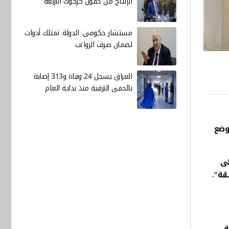
الإنتاج من حقول كركوك الأربعة
مستشار حكومي: الدولة تمتلك أدوات
لضمان صرف الرواتب
العراق يسجل 24 وفاة و313 إصابة
بالحمى النزفية منذ بداية العام
ول 2030، فيما أشار الى وضع
لى
قة".
يئة