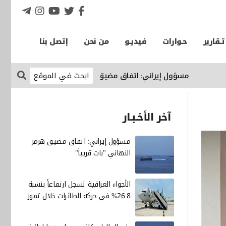
تـقارير
حـوارات
فيديـو
من نحن
إتصل بنا
مسؤول إيراني: اتفاق مضيق هرمز النهائي "بات قريباً"
الإقتصاد 
آخر الأخـبـار
مسؤول إيراني: اتفاق مضيق هرمز
النهائي "بات قريباً"
الأجواء العراقية تسجل ارتفاعاً بنسبة
26.8% في حركة الطائرات خلال تموز