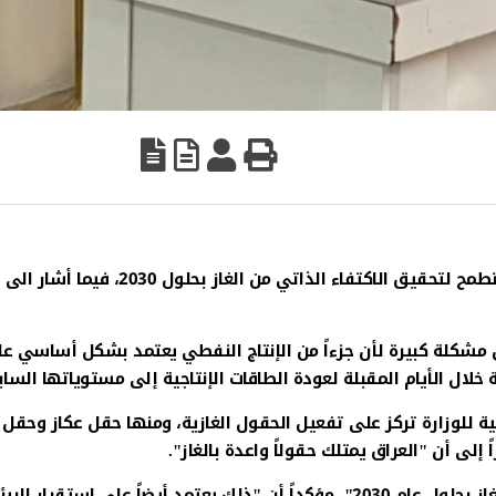
أكد وزير النفط باسم محمد خضير، اليوم السبت، أن الوزارة تطمح لتحقيق الاكتفاء الذاتي من الغاز بحل
 مشكلة كبيرة لأن جزءاً من الإنتاج النفطي يعتمد بشكل أساسي ع
 خلال الأيام المقبلة لعودة الطاقات الإنتاجية إلى مستوياتها الساب
ة للوزارة تركز على تفعيل الحقول الغازية، ومنها حقل عكاز وحقل
لى أن "العراق يمتلك حقولاً واعدة بالغاز".
وأضاف أن "الوزارة تطمح إلى تحقيق الاكتفاء الذاتي من الغاز بحلول عام 2030"، مؤكداً أن "ذلك يعتمد أيضاً على استقرار الب