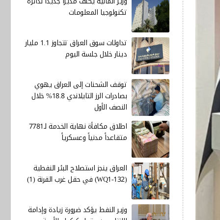
وزير المالية يكلف مديرا جديدا لدائرة
تكنولوجيا المعلومات
تداولات سوق العراق تتجاوز 1.1 مليار
دينار خلال جلسة اليوم
توقف الشحنات إلى العراق يهوي
بصادرات الرز التايلاندي 18.8% خلال
النصف الأول
اطلاق مكافأة نهاية الخدمة لـ7781
متقاعداً مدنياً وعسكرياً
العراق ينجز استصلاح البئر النفطية
(WQ1-132) في حقل غرب القرنة (1)
وزير النفط يؤكد ضرورة زيادة وإدامة