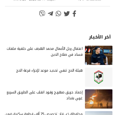
آخر الأخـبـار
‏اعتقال رجل الأعمال محمد الهجف على خلفية ملفات
فساد في صلاح الدين
هيئة الحج تنفي تحديد موعد لإجراء قرعة الحج
إخماد حريق صهريج وقود انقلب على الطريق السريع
غربي بغداد
محافظة ذي قار: تخصيص 75 ألف قطعة سكنية ضمن