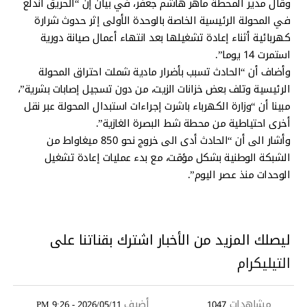
وقال مدير المحطة ماهر هاشم جعفر، في بيان إن “الحريق اندلع
في المحولة الرئيسية الخاصة بالوحدة الأولى إثر حدوث شرارة
كهربائية أثناء إعادة تشغيلها بعد انتهاء أعمال صيانة دورية
استمرت 14 يوما”.
وأضاف أن “الحادث تسبب بأضرار مادية شملت احتراق المحولة
الرئيسية وتلف بعض خزانات الزيت، من دون تسجيل إصابات بشرية”،
مبينا أن “وزارة الكهرباء باشرت إجراءات استبدال المحولة عبر نقل
أخرى احتياطية من محطة شط البصرة الغازية”.
وأشار الى أن “الحادث أدى الى خروج نحو 850 ميغاواط من
الشبكة الوطنية بشكل مؤقت، مع بدء عمليات إعادة تشغيل
الوحدات منذ عصر اليوم”.
ليصلك المزيد من الأخبار اشترك بقناتنا على
التيليكرام
مشاهدات
أضيف
2026/05/11 - 9:26 PM
1047