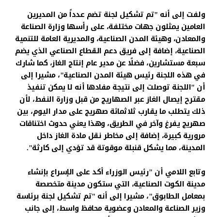
ولفت إلى أنه "تم تشكيل لجنة تضم عدداً من المديرين
العامين يمثلون جهات مختلفة، على رأسها وزارة الصناعة
والمعادن، وهيئة المدن الصناعية، والمديرية العامة للتنمية
الصناعية، إضافة إلى فريق دعم القطاع الصناعي الذي يضم
سبعة مستشارين، فضلًا عن مدير عام إنتاج الغاز، كما شارك
في هذه اللجنة رئيس هيئة المدن الصناعية"، مشيرا إلى
أن "اللجنة توصلت إلى نتيجة مفادها أنه لا يمكن تنفيذ
مقترح إيصال الغاز عبر الصهاريج من قبل وزارة النفط، لأن
ذلك يتطلب ما يقارب ثلاثمائة صهريج على مدار اليوم، بين
صهريج يفرغ وآخر في الطريق، وهذا يعني حدوث اختناقات
مرورية كبيرة، إضافة إلى مخاطر نقل مادة الغاز داخل
المدينة، مما يشكل قنبلة موقوتة قد تؤدي إلى كارثة".
وتابع اللامي أن "رئيس الوزراء أكد على الإسراع بإنشاء
مدينة الكوت الصناعية، التي ستكون مدينة متخصصة
بمعامل الطابوق"، مشيرا إلى أنه "تم تشكيل لجنة برئاسة
وزير الصناعة والمعادن وعضوية محافظ واسط، إلى جانب