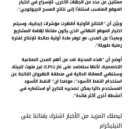
ممثلين عن عدد من الجهات الأخرى، للإسراع في اختيار
الموقع المناسب استنادًا إلى نتائج المسح الجيولوجي".
وبيَّن أن "النتائج الأولية أظهرت مؤشرات إيجابية، وسيتم
اختيار الموقع النهائي الذي يكون ملائمًا لإقامة المشاريع
وبعيدًا عن المدن، مع توفر مادة أولية صالحة للإنتاج لفترة
زمنية طويلة".
أوضح أن "هذه المدينة تعد من أهم المدن الصناعية
التخصصية، لأنها ستعتمد على غاز (LPG) غير ملوث للبيئة،
وستنهي المعاناة الحالية في منطقة النهروان الناتجة عن
استخدام النفط الأسود"، موضحا ان" النفط الأسود
المستخدم حاليا يمكن تصديره للخارج أو استثماره في
أنشطة أخرى أكثر فائدة".
ليصلك المزيد من الأخبار اشترك بقناتنا على
التيليكرام