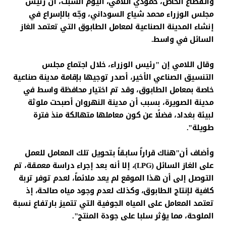
والقطاع الخاص، حمودي اللامي، اليوم السبت، أن رئيس
مجلس الوزراء محمد شياع السوداني، وجّه بالإسراع في
إنشاء المدينة الصناعية لمعامل الطابوق التي تعتمد الغاز
السائل في واسط.
وقال اللامي إن "رئيس الوزراء، خلال اجتماع مجلس
التنسيق الصناعي الأخير، أصدر توجيها بإقامة مدينة صناعية
خاصة بمعامل الطابوق، وقد تم اختيار محافظة واسط في
مدينة الصويرة، بسبب أن مدينة النهروان أصبحت ملوثة
لبيئة بغداد، فضلًا عن كون معاملها متهالكة منذ فترة
طويلة".
وأضاف أن"هناك قراراً سابقاً بتحويل تلك المعامل للعمل
على الغاز السائل (LPG)، إلا أنه بعد إجراء دراسة معمقة، تم
التوصل إلى أن هذا الموقع لم يعد ملائماً، لعدم توفر تربة
كافية لإنتاج الطابوق، وكذلك لعدم وجود مياه صالحة، إذ
تعتمد المعامل على المياه الجوفية التي تتميز بارتفاع نسبة
الملوحة، مما يؤثر سلبا على جودة المنتج".