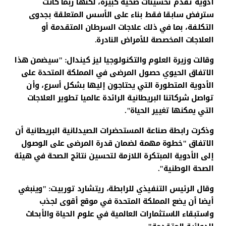
أدوية تقدم تحسينات صحية كبيرة، لكنها ربما كانت
سترفض سابقا فقط بناء على الأسس المتعلقة بجدوى
التكلفة، بما في ذلك علاجات السرطان المتقدمة أو
العلاجات المخصصة للأمراض النادرة.
وقالت وزيرة العلوم والتكنولوجيا ليز كيندال: "سيضمن هذا
الاتفاق الحيوي حصول المرضى في المملكة المتحدة على
الأدوية المتطورة التي يحتاجون إليها بشكل أسرع، وأن
تواصل شركاتنا البريطانية الرائدة عالميا تطوير العلاجات
التي يمكنها تغيير الحياة".
وذكرت رابطة صناعة المستحضرات الصيدلانية البريطانية أن
الاتفاق "خطوة مهمة لضمان قدرة المرضى على الوصول
إلى الأدوية المبتكرة اللازمة لتحسين نتائج الصحة في هيئة
الصحة الوطنية".
وقال الرئيس التنفيذي للرابطة، ريتشارد توربيت: "وينبغي
أيضا أن يضع المملكة المتحدة في موقع أقوى لجذب
واستبقاء الاستثمارات العالمية في علوم الحياة والأبحاث