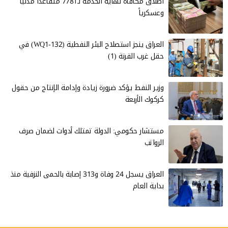
اطلاق مكافأة نهاية الخدمة لـ7781 متقاعداً مدنياً
وعسكرياً
العراق ينجز استصلاح البئر النفطية (WQ1-132) في
حقل غرب القرنة (1)
وزير النفط يؤكد ضرورة زيادة وإدامة الإنتاج من حقول
كركوك الأربعة
مستشار حكومي: الدولة تمتلك أدوات لضمان صرف
الرواتب
العراق يسجل 24 وفاة و313 إصابة بالحمى النزفية منذ
بداية العام