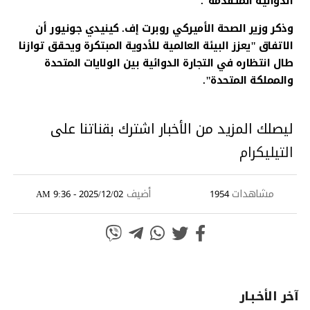
الدوائية المتقدمة".
وذكر وزير الصحة الأميركي روبرت إف. كينيدي جونيور أن
الاتفاق "يعزز البيئة العالمية للأدوية المبتكرة ويحقق توازنا
طال انتظاره في التجارة الدوائية بين الولايات المتحدة
والمملكة المتحدة".
ليصلك المزيد من الأخبار اشترك بقناتنا على
التيليكرام
مشاهدات
أضيف
2025/12/02 - 9:36 AM
1954
آخر الأخـبـار