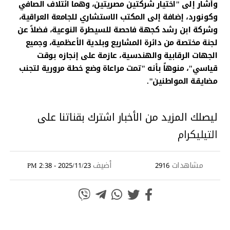
وأشار إلى "اختيار شركتين مصريتين، وهما ائتلاف الصافي
وكونورد، إضافة إلى المكتب الاستشاري للجامعة العراقية،
وشركة ابن رشد كجهة فاحصة للسيطرة النوعية، فضلاً عن
لجنة مختصة من دائرة المشاريع وبلدية الأعظمية، وجميع
الجهات الرقابية والهندسية، عازمة على إنجازه بوقت
قياسي"، منوهاً بأنه "تمت مراعاة وضع خطة مرورية لتجنب
مضايقة المواطنين".
ليصلك المزيد من الأخبار اشترك بقناتنا على
التيليكرام
مشاهدات
أضيف
2025/11/23 - 2:38 PM
2916