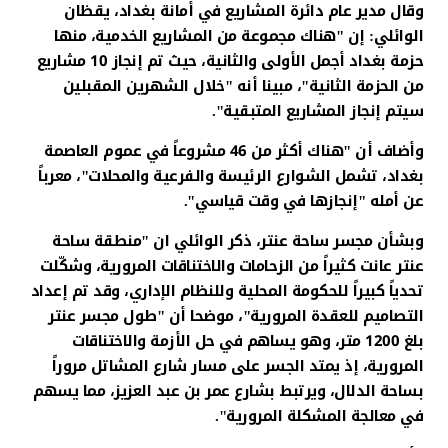
وقال مدير عام دائرة المشاريع في أمانة بغداد، يقظان
الوائلي: إن "هناك مجموعة من المشاريع الخدمية، منها
حزمة بغداد أجمل الأولى والثانية، حيث تم إنجاز 10 مشاريع
من الحزمة الثانية"، مبينا أنه "خلال الشهرين المقبلين
سيتم إنجاز المشاريع المتبقية".
وأضاف أن "هناك أكثر من 46 مشروعاً في عموم العاصمة
بغداد، تشمل الشوارع الرئيسة والفرعية والمحلات"، معرباً
عن أمله "إنجازها في وقت قياسي".
وبشأن مجسر ساحة عنتر، ذكر الوائلي ان "منطقة ساحة
عنتر عانت كثيراً من الزحامات والاختناقات المرورية، وشكّلت
تحدياً كبيراً للحكومة المحلية وللنظام الإداري، وقد تم إعداد
التصاميم للعقدة المرورية"، موضحا أن "طول مجسر عنتر
بلغ 1200 متر، وهو يساهم في حل الأزمة والاختناقات
المرورية، إذ يمتد الجسر على مسار شارع المشاتل مروراً
بساحة الدلال، ويرتبط بشارع عمر بن عبد العزيز، مما يسهم
في معالجة المشكلة المرورية".