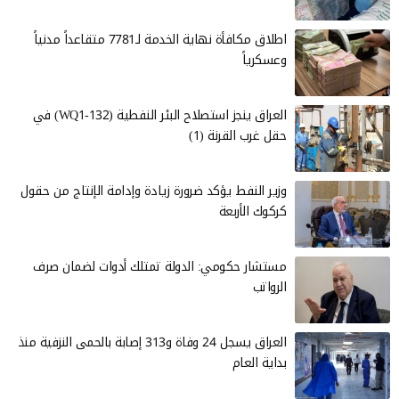
اطلاق مكافأة نهاية الخدمة لـ7781 متقاعداً مدنياً
وعسكرياً
العراق ينجز استصلاح البئر النفطية (WQ1-132) في
حقل غرب القرنة (1)
وزير النفط يؤكد ضرورة زيادة وإدامة الإنتاج من حقول
كركوك الأربعة
مستشار حكومي: الدولة تمتلك أدوات لضمان صرف
الرواتب
العراق يسجل 24 وفاة و313 إصابة بالحمى النزفية منذ
بداية العام