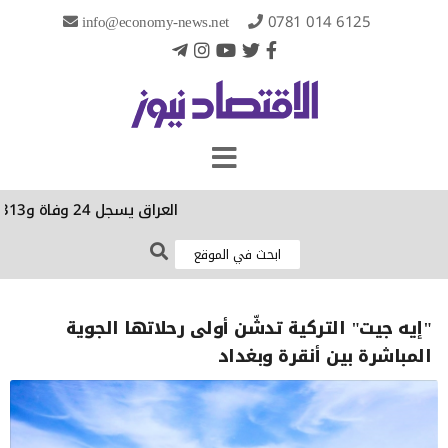
info@economy-news.net
0781 014 6125
العراق يسجل 24 وفاة و313 إصابة بالحمى النزفية منذ بداية العام
"إيه جيت" التركية تدشّن أولى رحلاتها الجوية
المباشرة بين أنقرة وبغداد