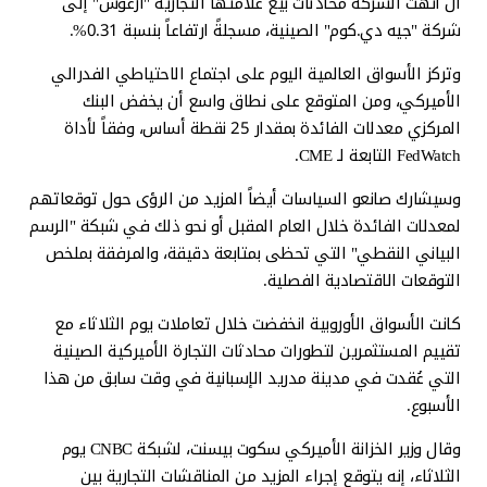
أن أنهت الشركة محادثات بيع علامتها التجارية "أرغوس" إلى
شركة "جيه دي.كوم" الصينية، مسجلةً ارتفاعاً بنسبة 0.31%.
وتركز الأسواق العالمية اليوم على اجتماع الاحتياطي الفدرالي
الأميركي، ومن المتوقع على نطاق واسع أن يخفض البنك
المركزي معدلات الفائدة بمقدار 25 نقطة أساس، وفقاً لأداة
FedWatch التابعة لـ CME.
وسيشارك صانعو السياسات أيضاً المزيد من الرؤى حول توقعاتهم
لمعدلات الفائدة خلال العام المقبل أو نحو ذلك في شبكة "الرسم
البياني النقطي" التي تحظى بمتابعة دقيقة، والمرفقة بملخص
التوقعات الاقتصادية الفصلية.
كانت الأسواق الأوروبية انخفضت خلال تعاملات يوم الثلاثاء مع
تقييم المستثمرين لتطورات محادثات التجارة الأميركية الصينية
التي عُقدت في مدينة مدريد الإسبانية في وقت سابق من هذا
الأسبوع.
وقال وزير الخزانة الأميركي سكوت بيسنت، لشبكة CNBC يوم
الثلاثاء، إنه يتوقع إجراء المزيد من المناقشات التجارية بين